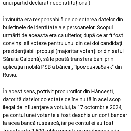
unui partid declarat neconstituțional).
Învinuita era responsabilă de colectarea datelor din
buletinele de identitate ale persoanelor. Scopul
urmărit de aceasta era ca ulterior, după ce ar fi fost
convinși să voteze pentru unul din cei doi candidați
prezidențiabili propuși (majoritar votanților din satul
Sărata Galbenă), să le poată transfera bani prin
aplicația mobilă PSB a băncii „Промсвязьбанк” din
Rusia.
În acest sens, potrivit procurorilor din Hâncești,
datorită datelor colectate de învinuită în acel scop
ilegal de influențare a votului, la 17 octombrie 2024,
pe contul unei votante a fost deschis un cont bancar
la acea bancă rusească, iar pe contul ei au fost
transferate 2.500 ruble rusești, cu notificarea prin