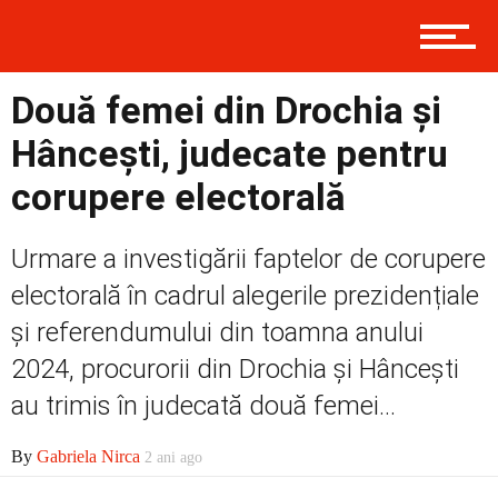
Prima
Două femei din Drochia și
Hâncești, judecate pentru
Politică
corupere electorală
Urmare a investigării faptelor de corupere
Externe
electorală în cadrul alegerile prezidențiale
și referendumului din toamna anului
Social
2024, procurorii din Drochia și Hâncești
au trimis în judecată două femei...
Economic
By
Gabriela Nirca
2 ani ago