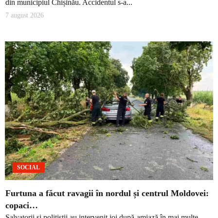
din municipiul Chișinău. Accidentul s-a...
7 august 2026
SOCIAL
Furtuna a făcut ravagii în nordul și centrul Moldovei:
copaci…
Salvatorii și polițiștii au intervenit joi după-amiază în mai multe