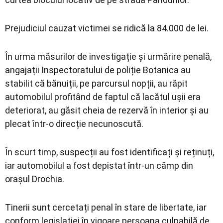
Prejudiciul cauzat victimei se ridică la 84.000 de lei.
În urma măsurilor de investigație și urmărire penală,
angajații Inspectoratului de poliție Botanica au
stabilit că bănuiții, pe parcursul nopții, au răpit
automobilul profitând de faptul că lacătul ușii era
deteriorat, au găsit cheia de rezervă în interior și au
plecat într-o direcție necunoscută.
În scurt timp, suspecții au fost identificați și reținuți,
iar automobilul a fost depistat într-un câmp din
orașul Drochia.
Tinerii sunt cercetați penal în stare de libertate, iar
conform legislației în vigoare persoana culpabilă de