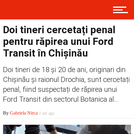
Contact
Doi tineri cercetați penal
pentru răpirea unui Ford
Prima
Transit în Chișinău
Politică
Doi tineri de 18 și 20 de ani, originari din
Chișinău și raionul Drochia, sunt cercetați
penal, fiind suspectați de răpirea unui
Externe
Ford Transit din sectorul Botanica al...
By
Gabriela Nirca
2 ani ago
Social