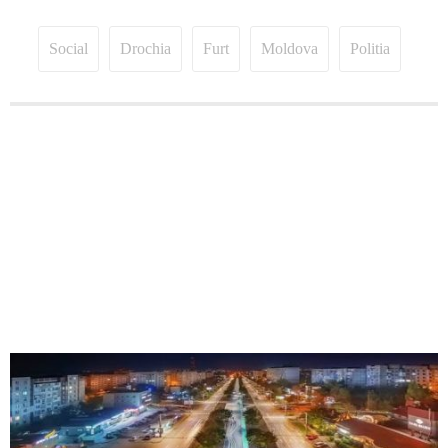
Social
Drochia
Furt
Moldova
Politia