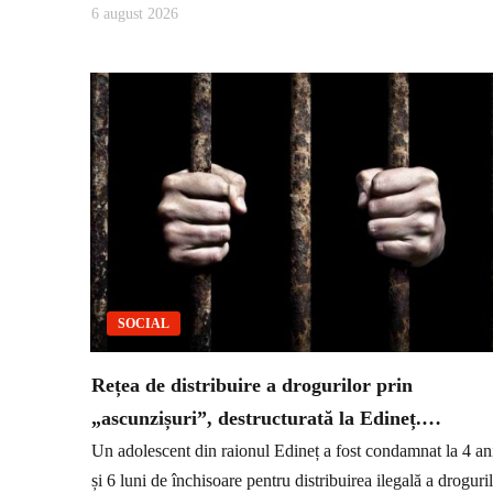
6 august 2026
SOCIAL
Rețea de distribuire a drogurilor prin
„ascunzișuri”, destructurată la Edineț.…
Un adolescent din raionul Edineț a fost condamnat la 4 an
și 6 luni de închisoare pentru distribuirea ilegală a droguri