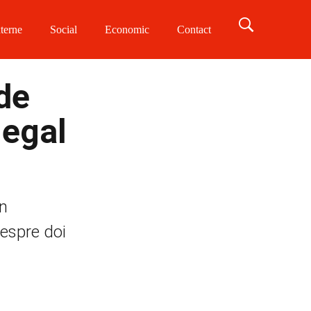
terne
Social
Economic
Contact
de
legal
in
despre doi