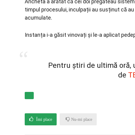
Ancheta a arătat că cei doi pregăteau sistema
timpul procesului, inculpații au susținut că au
acumulate.
Instanța i-a găsit vinovați și le-a aplicat ped
Pentru știri de ultimă oră
de
T
Îmi place
Nu-mi place