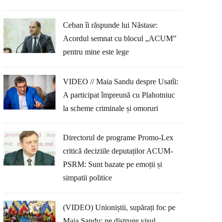
Ceban îi răspunde lui Năstase:
Acordul semnat cu blocul „ACUM”
pentru mine este lege
VIDEO // Maia Sandu despre Usatîi:
A participat împreună cu Plahotniuc
la scheme criminale și omoruri
Directorul de programe Promo-Lex
critică deciziile deputaților ACUM-
PSRM: Sunt bazate pe emoții și
simpatii politice
(VIDEO) Unioniștii, supărați foc pe
Maia Sandu: ne distruge visul