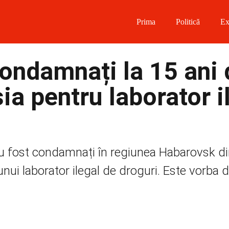
Prima
Politică
Ex
 on Facebook
ondamnați la 15 ani 
on Twitter
ia pentru laborator i
on Instagram
 on Telegram
au fost condamnați în regiunea Habarovsk d
nui laborator ilegal de droguri. Este vorba 