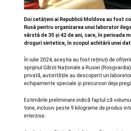
Doi cetățeni ai Republicii Moldova au fost 
Rusă pentru organizarea unui laborator ilega
vârstă de 35 și 42 de ani, care, în perioada 
droguri sintetice, în scopul achitării unei da
În iulie 2024, aceștia au fost reținuți de ofițeri
sprijinul Gărzii Naționale a Rusiei (Rosgvardia
privată, autoritățile au descoperit un laborat
echipamente speciale și precursori deja pregăt
Estimările preliminare indică faptul că volum
tone, inclusiv peste 9 kilograme de produs int
interzise.