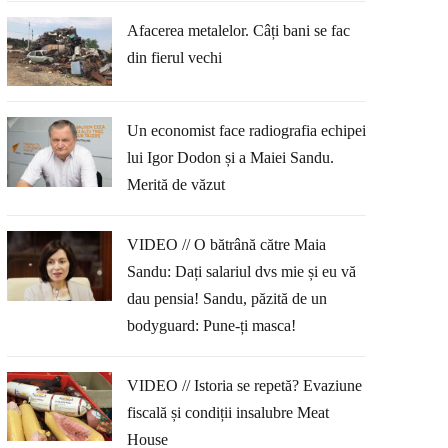
Afacerea metalelor. Câți bani se fac
din fierul vechi
Un economist face radiografia echipei
lui Igor Dodon și a Maiei Sandu.
Merită de văzut
VIDEO // O bătrână către Maia
Sandu: Dați salariul dvs mie și eu vă
dau pensia! Sandu, păzită de un
bodyguard: Pune-ți masca!
VIDEO // Istoria se repetă? Evaziune
fiscală și condiții insalubre Meat
House