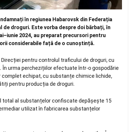
condamnați în regiunea Habarovsk din Federația
l de droguri. Este vorba despre doi bărbați, în
mai–iunie 2024, au preparat precursori pentru
torii considerabile față de o cunoștință.
i Direcției pentru controlul traficului de droguri, cu
). În urma perchezițiilor efectuate într-o gospodărie
or complet echipat, cu substanțe chimice lichide,
iți pentru producția de droguri.
ul total al substanțelor confiscate depășește 15
ermediar utilizat în fabricarea substanțelor