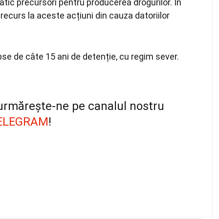
tic precursori pentru producerea drogurilor. În
 recurs la aceste acțiuni din cauza datoriilor
epse de câte 15 ani de detenție, cu regim sever.
, urmărește-ne pe canalul nostru
ELEGRAM
!