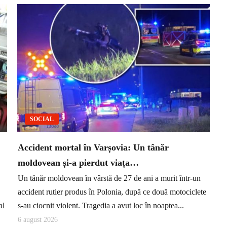
SOCIAL
Accident mortal în Varșovia: Un tânăr
moldovean și-a pierdut viața…
Un tânăr moldovean în vârstă de 27 de ani a murit într-un
accident rutier produs în Polonia, după ce două motociclete
al
s-au ciocnit violent. Tragedia a avut loc în noaptea...
6 august 2026