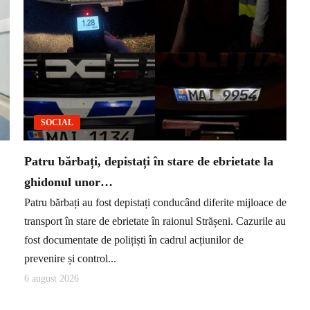
SOCIAL
Patru bărbați, depistați în stare de ebrietate la
ghidonul unor…
Patru bărbați au fost depistați conducând diferite mijloace de
transport în stare de ebrietate în raionul Strășeni. Cazurile au
fost documentate de polițiști în cadrul acțiunilor de
prevenire și control...
6 august 2026