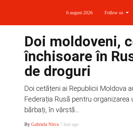
6 august 2026
Follow us
Follow us
Doi moldoveni, c
Follow us 
închisoare în Rus
Follow us 
de droguri
Follow us
Doi cetățeni ai Republicii Moldova 
Federația Rusă pentru organizarea u
bărbați, în vârstă...
By
Gabriela Nirca
7 luni ago