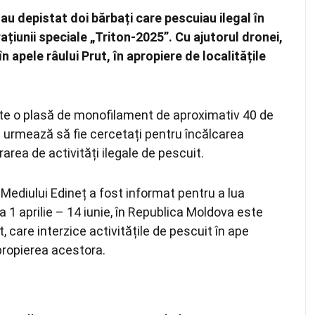
 au depistat doi bărbați care pescuiau ilegal în
țiunii speciale „Triton-2025”. Cu ajutorul dronei,
 apele râului Prut, în apropiere de localitățile
ăsite o plasă de monofilament de aproximativ 40 de
ați urmează să fie cercetați pentru încălcarea
area de activități ilegale de pescuit.
ediului Edineț a fost informat pentru a lua
1 aprilie – 14 iunie, în Republica Moldova este
, care interzice activitățile de pescuit în ape
apropierea acestora.