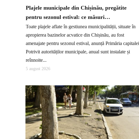
Plajele municipale din Chișinău, pregătite
pentru sezonul estival: ce măsuri…
Toate plajele aflate în gestiunea municipalității, situate în
apropierea bazinelor acvatice din Chișinău, au fost
amenajate pentru sezonul estival, anunță Primăria capitalei
Potrivit autorităților municipale, anual sunt instalate și
reînnoite...
5 august 2026