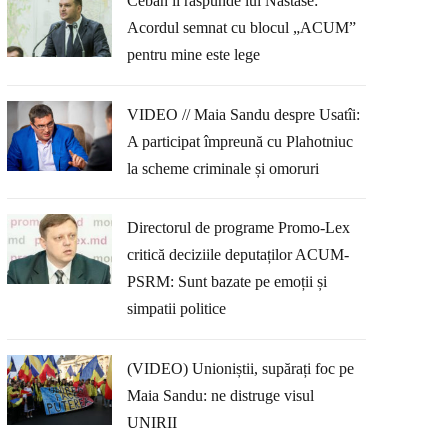
Ceban îi răspunde lui Năstase:
Acordul semnat cu blocul „ACUM”
pentru mine este lege
VIDEO // Maia Sandu despre Usatîi:
A participat împreună cu Plahotniuc
la scheme criminale și omoruri
Directorul de programe Promo-Lex
critică deciziile deputaților ACUM-
PSRM: Sunt bazate pe emoții și
simpatii politice
(VIDEO) Unioniștii, supărați foc pe
Maia Sandu: ne distruge visul
UNIRII