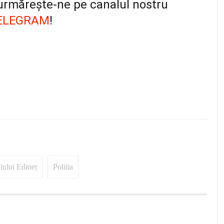
, urmărește-ne pe canalul nostru
ELEGRAM
!
iului Edineț
Politia