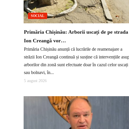
SOCIAL
Primăria Chișinău: Arborii uscați de pe strada
Ion Creangă vor…
Primăria Chișinău anunță că lucrările de reamenajare a
străzii Ion Creangă continuă și susține că intervențiile asu
arborilor din zonă sunt efectuate doar în cazul celor uscați
sau bolnavi, în...
5 august 2026