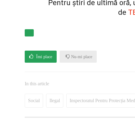
Pentru știri de ultimă oră
de
T
Îmi place
Nu-mi place
In this article
Social
Ilegal
Inspectoratul Pentru Protecția Med