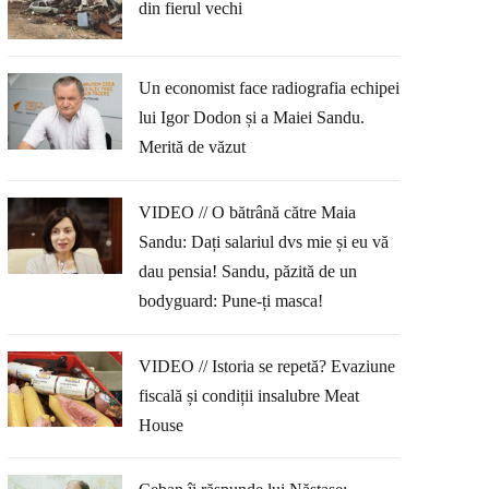
din fierul vechi
Un economist face radiografia echipei
lui Igor Dodon și a Maiei Sandu.
Merită de văzut
VIDEO // O bătrână către Maia
Sandu: Dați salariul dvs mie și eu vă
dau pensia! Sandu, păzită de un
bodyguard: Pune-ți masca!
VIDEO // Istoria se repetă? Evaziune
fiscală și condiții insalubre Meat
House