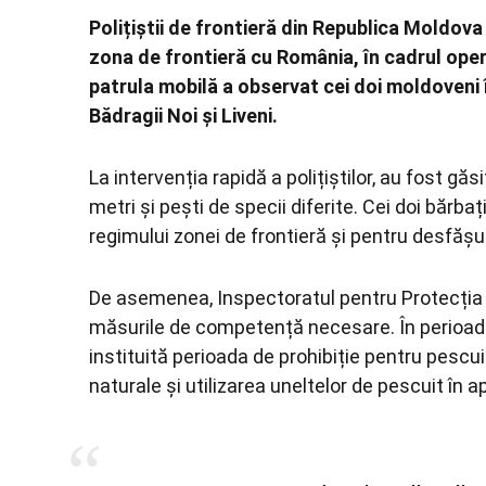
Polițiștii de frontieră din Republica Moldova
zona de frontieră cu România, în cadrul opera
patrula mobilă a observat cei doi moldoveni în
Bădragii Noi și Liveni.
La intervenția rapidă a polițiștilor, au fost g
metri și pești de specii diferite. Cei doi bărb
regimului zonei de frontieră și pentru desfășur
De asemenea, Inspectoratul pentru Protecția M
măsurile de competență necesare. În perioada 
instituită perioada de prohibiție pentru pescuit
naturale și utilizarea uneltelor de pescuit în 