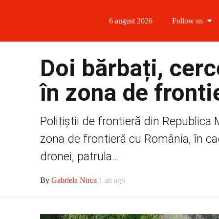
6 august 2026
Follow us
Follow us
Doi bărbați, cerc
Follow us 
în zona de front
Follow us 
Polițiștii de frontieră din Republica
Follow us
zona de frontieră cu România, în cad
dronei, patrula...
By
Gabriela Nirca
1 an ago