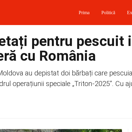
Prima
Politică
Ex
 on Facebook
etați pentru pescuit 
on Twitter
ieră cu România
on Instagram
 Moldova au depistat doi bărbați care pescuiau
 on Telegram
rul operațiunii speciale „Triton-2025”. Cu aj