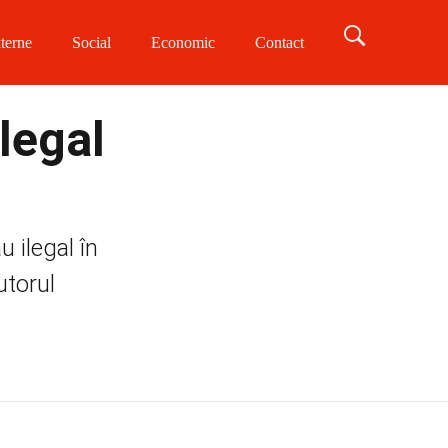
terne
Social
Economic
Contact
ilegal
 ilegal în
utorul