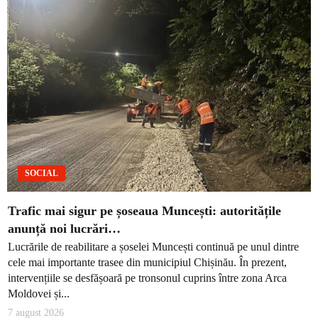
SOCIAL
Trafic mai sigur pe șoseaua Muncești: autoritățile
anunță noi lucrări…
Lucrările de reabilitare a șoselei Muncești continuă pe unul dintre
cele mai importante trasee din municipiul Chișinău. În prezent,
intervențiile se desfășoară pe tronsonul cuprins între zona Arca
Moldovei și...
7 august 2026