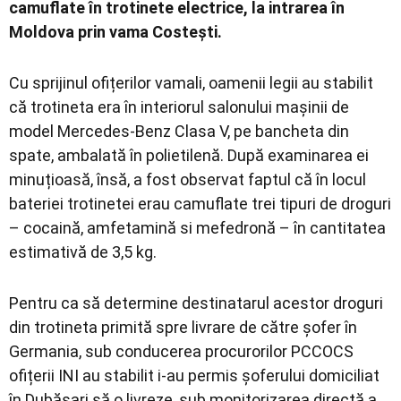
camuflate în trotinete electrice, la intrarea în
Moldova prin vama Costești.
Cu sprijinul ofițerilor vamali, oamenii legii au stabilit
că trotineta era în interiorul salonului mașinii de
model Mercedes-Benz Clasa V, pe bancheta din
spate, ambalată în polietilenă. După examinarea ei
minuțioasă, însă, a fost observat faptul că în locul
bateriei trotinetei erau camuflate trei tipuri de droguri
– cocaină, amfetamină si mefedronă – în cantitatea
estimativă de 3,5 kg.
Pentru ca să determine destinatarul acestor droguri
din trotineta primită spre livrare de către șofer în
Germania, sub conducerea procurorilor PCCOCS
ofițerii INI au stabilit i-au permis șoferului domiciliat
în Dubăsari să o livreze, sub monitorizarea directă a