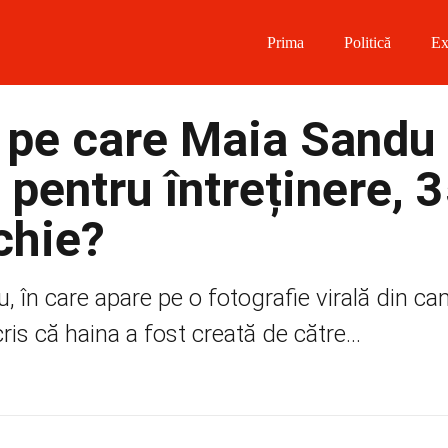
Prima
Politică
Ex
 on Facebook
i pe care Maia Sandu 
on Twitter
 pentru întreținere, 
on Instagram
chie?
 on Telegram
, în care apare pe o fotografie virală din c
ris că haina a fost creată de către...