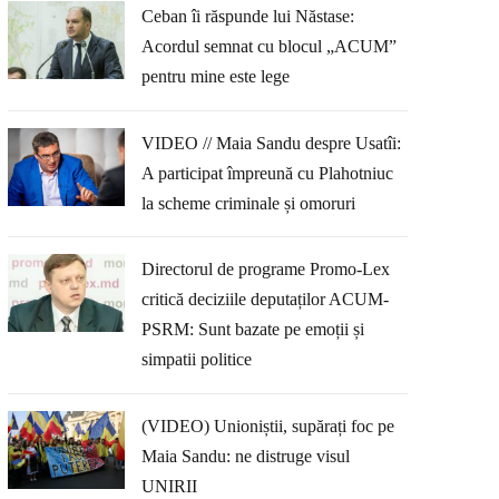
Ceban îi răspunde lui Năstase:
Acordul semnat cu blocul „ACUM”
pentru mine este lege
VIDEO // Maia Sandu despre Usatîi:
A participat împreună cu Plahotniuc
la scheme criminale și omoruri
Directorul de programe Promo-Lex
critică deciziile deputaților ACUM-
PSRM: Sunt bazate pe emoții și
simpatii politice
(VIDEO) Unioniștii, supărați foc pe
Maia Sandu: ne distruge visul
UNIRII