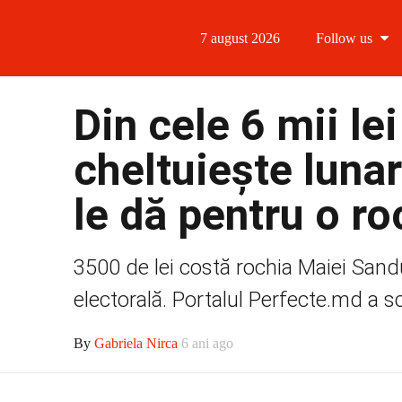
7 august 2026
Follow us
Follow us
Din cele 6 mii le
Follow us 
cheltuiește lunar
Follow us 
le dă pentru o ro
Follow us
3500 de lei costă rochia Maiei Sandu
electorală. Portalul Perfecte.md a sc
By
Gabriela Nirca
6 ani ago