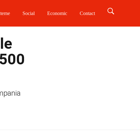
terne
Social
Economic
Contact
le
3500
ampania