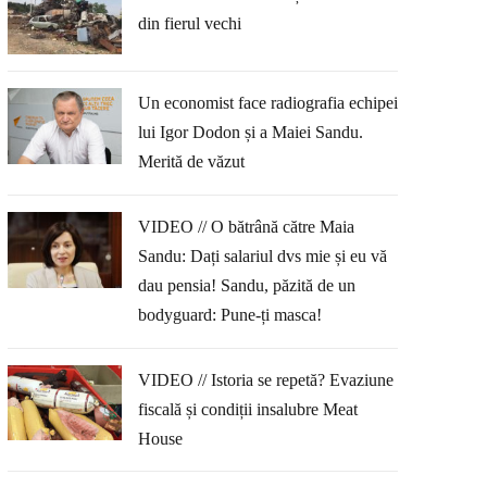
din fierul vechi
Un economist face radiografia echipei
lui Igor Dodon și a Maiei Sandu.
Merită de văzut
VIDEO // O bătrână către Maia
Sandu: Dați salariul dvs mie și eu vă
dau pensia! Sandu, păzită de un
bodyguard: Pune-ți masca!
VIDEO // Istoria se repetă? Evaziune
fiscală și condiții insalubre Meat
House