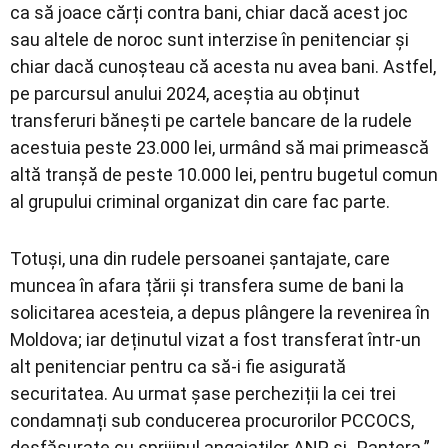
ca să joace cărți contra bani, chiar dacă acest joc
sau altele de noroc sunt interzise în penitenciar și
chiar dacă cunoșteau că acesta nu avea bani. Astfel,
pe parcursul anului 2024, aceștia au obținut
transferuri bănești pe cartele bancare de la rudele
acestuia peste 23.000 lei, urmând să mai primească
altă tranșă de peste 10.000 lei, pentru bugetul comun
al grupului criminal organizat din care fac parte.
Totuși, una din rudele persoanei șantajate, care
muncea în afara țării și transfera sume de bani la
solicitarea acesteia, a depus plângere la revenirea în
Moldova; iar deținutul vizat a fost transferat într-un
alt penitenciar pentru ca să-i fie asigurată
securitatea. Au urmat șase percheziții la cei trei
condamnați sub conducerea procurorilor PCCOCS,
desfășurate cu sprijinul angajaților ANP și „Pantera.”