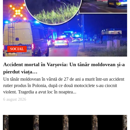
SOCIAL
Accident mortal în Varșovia: Un tânăr moldovean și-a
pierdut viața…
Un tânăr moldovean în vârstă de 27 de ani a murit într-un accident
rutier produs în Polonia, după ce două motociclete s-au ciocnit
violent. Tragedia a avut loc în noaptea...
6 august 2026