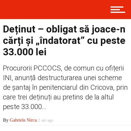
Prima
Deținut – obligat să joace-n
cărți și „îndatorat” cu peste
Politică
33.000 lei
Procurorii PCCOCS, de comun cu ofițerii
Externe
INI, anunță destructurarea unei scheme
de șantaj în penitenciarul din Cricova, prin
Social
care trei deținuți au pretins de la altul
peste 33.000...
By
Gabriela Nirca
2 ani ago
Economic