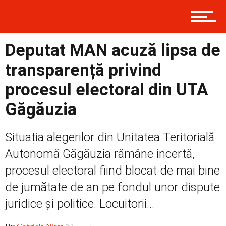
Contact
Deputat MAN acuză lipsa de
Prima
transparență privind
procesul electoral din UTA
Politică
Găgăuzia
Situația alegerilor din Unitatea Teritorială
Externe
Autonomă Găgăuzia rămâne incertă,
procesul electoral fiind blocat de mai bine
de jumătate de an pe fondul unor dispute
Social
juridice și politice. Locuitorii...