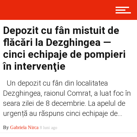
Contact
Depozit cu fân mistuit de
Prima
flăcări la Dezghingea —
cinci echipaje de pompieri
în intervenţie
Politică
Un depozit cu fân din localitatea
Dezghingea, raionul Comrat, a luat foc în
Externe
seara zilei de 8 decembrie. La apelul de
urgență au răspuns cinci echipaje de...
Social
By
Gabriela Nirca
8 luni ago