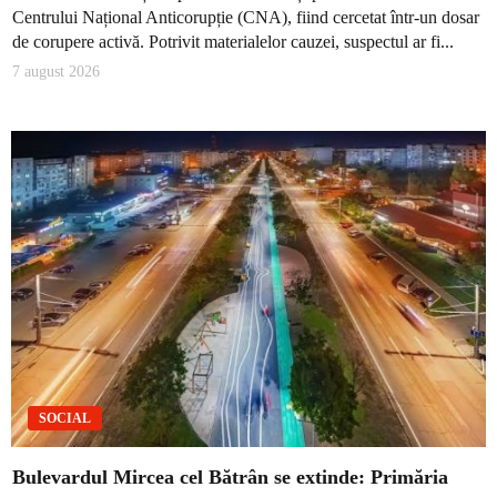
Centrului Național Anticorupție (CNA), fiind cercetat într-un dosar
de corupere activă. Potrivit materialelor cauzei, suspectul ar fi...
7 august 2026
SOCIAL
Bulevardul Mircea cel Bătrân se extinde: Primăria