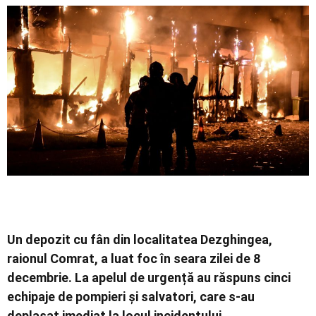
Economic
Contact
Un depozit cu fân din localitatea Dezghingea,
raionul Comrat, a luat foc în seara zilei de 8
decembrie. La apelul de urgență au răspuns cinci
echipaje de pompieri și salvatori, care s‑au
deplasat imediat la locul incidentului.