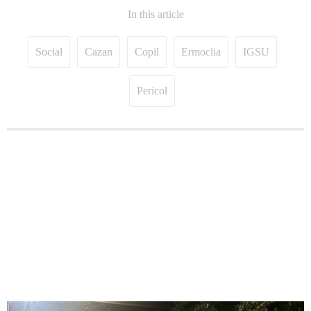
In this article
Social
Cazan
Copil
Ermoclia
IGSU
Pericol