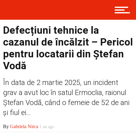
Prima
Defecțiuni tehnice la
cazanul de încălzit – Pericol
Politică
pentru locatarii din Ștefan
Vodă
Externe
În data de 2 martie 2025, un incident
grav a avut loc în satul Ermoclia, raionul
Ștefan Vodă, când o femeie de 52 de ani
Social
și fiul ei...
By
Gabriela Nirca
1 an ago
Economic