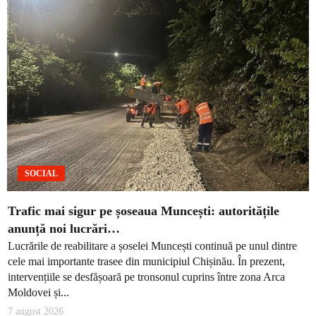
SOCIAL
Trafic mai sigur pe șoseaua Muncești: autoritățile
anunță noi lucrări…
Lucrările de reabilitare a șoselei Muncești continuă pe unul dintre
cele mai importante trasee din municipiul Chișinău. În prezent,
intervențiile se desfășoară pe tronsonul cuprins între zona Arca
Moldovei și...
7 august 2026