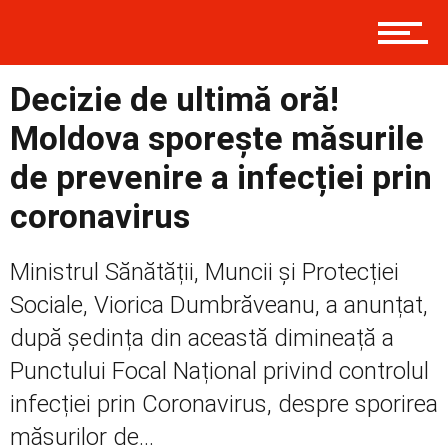
Prima
Decizie de ultimă oră!
Moldova sporește măsurile
de prevenire a infecției prin
Politică
coronavirus
Externe
Ministrul Sănătății, Muncii și Protecției
Sociale, Viorica Dumbrăveanu, a anunțat,
după ședința din această dimineață a
Social
Punctului Focal Național privind controlul
infecției prin Coronavirus, despre sporirea
măsurilor de...
Economic