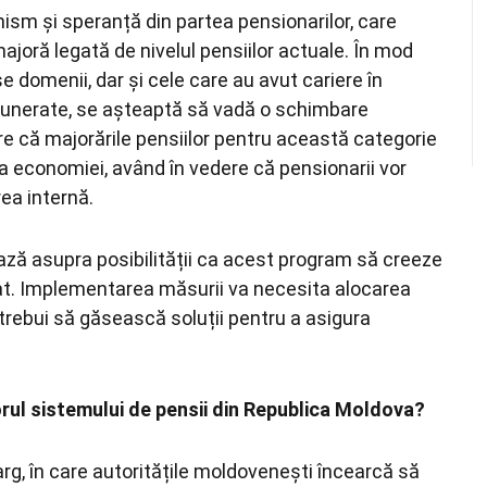
sm și speranță din partea pensionarilor, care
oră legată de nivelul pensiilor actuale. În mod
e domenii, dar și cele care au avut cariere în
emunerate, se așteaptă să vadă o schimbare
re că majorările pensiilor pentru această categorie
 economiei, având în vedere că pensionarii vor
ea internă.
ează asupra posibilității ca acest program să creeze
at. Implementarea măsurii va necesita alocarea
r trebui să găsească soluții pentru a asigura
orul sistemului de pensii din Republica Moldova?
arg, în care autoritățile moldovenești încearcă să