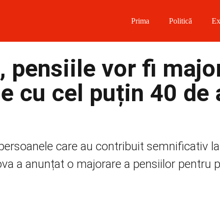
Prima
Politică
Ex
 on Facebook
 pensiile vor fi majo
on Twitter
e cu cel puțin 40 de 
on Instagram
 on Telegram
 persoanele care au contribuit semnificativ l
ova a anunțat o majorare a pensiilor pentru 