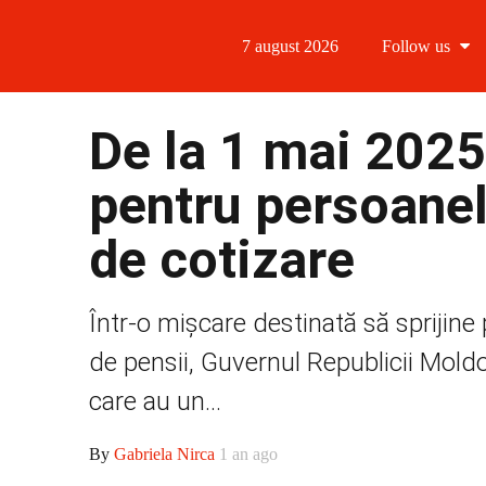
7 august 2026
Follow us
Follow us
De la 1 mai 2025,
Follow us 
pentru persoanel
Follow us 
de cotizare
Follow us
Într-o mișcare destinată să sprijine
de pensii, Guvernul Republicii Mold
care au un...
By
Gabriela Nirca
1 an ago