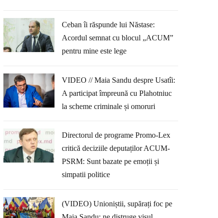
Ceban îi răspunde lui Năstase:
Acordul semnat cu blocul „ACUM”
pentru mine este lege
VIDEO // Maia Sandu despre Usatîi:
A participat împreună cu Plahotniuc
la scheme criminale și omoruri
Directorul de programe Promo-Lex
critică deciziile deputaților ACUM-
PSRM: Sunt bazate pe emoții și
simpatii politice
(VIDEO) Unioniștii, supărați foc pe
Maia Sandu: ne distruge visul