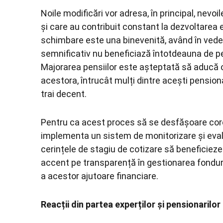
Noile modificări vor adresa, în principal, nevoi
și care au contribuit constant la dezvoltarea e
schimbare este una binevenită, având în veder
semnificativ nu beneficiază întotdeauna de pen
Majorarea pensiilor este așteptată să aducă o 
acestora, întrucât mulți dintre acești pensiona
trai decent.
Pentru ca acest proces să se desfășoare corect 
implementa un sistem de monitorizare și eval
cerințele de stagiu de cotizare să beneficie
accent pe transparență în gestionarea fonduri
a acestor ajutoare financiare.
Reacții din partea experților și pensionarilor