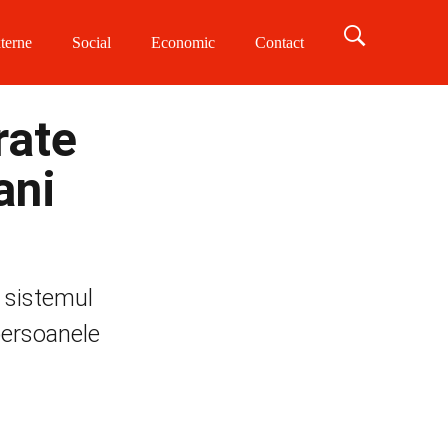
terne
Social
Economic
Contact
rate
ani
a sistemul
persoanele