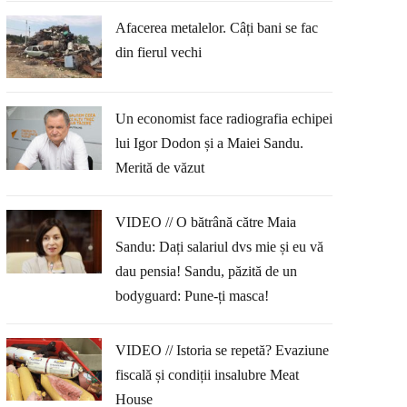
Afacerea metalelor. Câți bani se fac
din fierul vechi
Un economist face radiografia echipei
lui Igor Dodon și a Maiei Sandu.
Merită de văzut
VIDEO // O bătrână către Maia
Sandu: Dați salariul dvs mie și eu vă
dau pensia! Sandu, păzită de un
bodyguard: Pune-ți masca!
VIDEO // Istoria se repetă? Evaziune
fiscală și condiții insalubre Meat
House