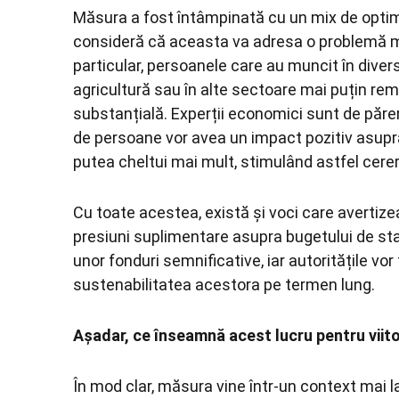
Măsura a fost întâmpinată cu un mix de optimi
consideră că aceasta va adresa o problemă maj
particular, persoanele care au muncit în divers
agricultură sau în alte sectoare mai puțin r
substanțială. Experții economici sunt de păre
de persoane vor avea un impact pozitiv asupra
putea cheltui mai mult, stimulând astfel cerer
Cu toate acestea, există și voci care avertiz
presiuni suplimentare asupra bugetului de st
unor fonduri semnificative, iar autoritățile vo
sustenabilitatea acestora pe termen lung.
Așadar, ce înseamnă acest lucru pentru viit
În mod clar, măsura vine într-un context mai l