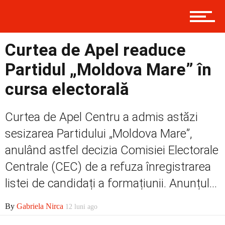
Curtea de Apel readuce
Prima
Partidul „Moldova Mare” în
cursa electorală
Politică
Curtea de Apel Centru a admis astăzi
sesizarea Partidului „Moldova Mare”,
Externe
anulând astfel decizia Comisiei Electorale
Centrale (CEC) de a refuza înregistrarea
Social
listei de candidați a formațiunii. Anunțul...
By
Gabriela Nirca
12 luni ago
Economic