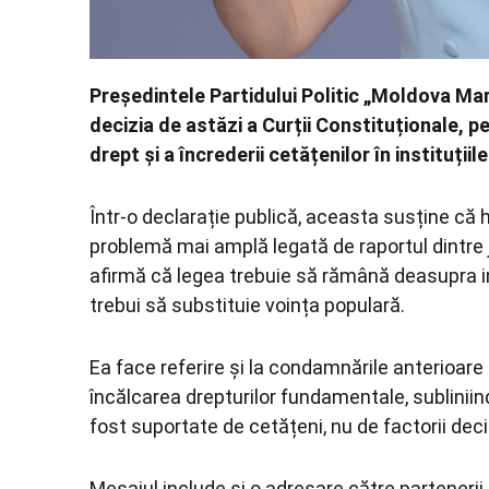
Președintele Partidului Politic „Moldova Ma
decizia de astăzi a Curții Constituționale, pe
drept și a încrederii cetățenilor în instituții
Într-o declarație publică, aceasta susține că 
problemă mai amplă legată de raportul dintre ju
afirmă că legea trebuie să rămână deasupra int
trebui să substituie voința populară.
Ea face referire și la condamnările anterioare 
încălcarea drepturilor fundamentale, subliniind
fost suportate de cetățeni, nu de factorii deci
Mesajul include și o adresare către partenerii e