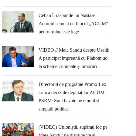
Ceban îi răspunde lui Năstase:
Acordul semnat cu blocul „ACUM”
pentru mine este lege
VIDEO // Maia Sandu despre Usatîi:
A participat împreună cu Plahotniuc
la scheme criminale și omoruri
Directorul de programe Promo-Lex
critică deciziile deputaților ACUM-
PSRM: Sunt bazate pe emoții și
simpatii politice
(VIDEO) Unioniștii, supărați foc pe
Maia Sandu: ne distruge visul