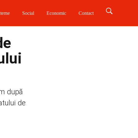
terne
Social
Economic
Contact
de
ului
erm după
atului de