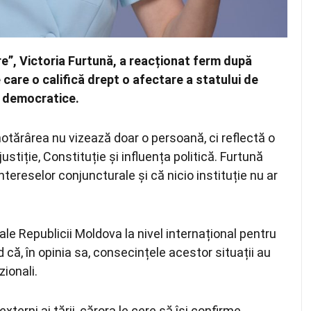
re”,
Victoria Furtună
, a reacționat ferm după
 care o califică drept o afectare a statului de
le democratice.
hotărârea nu vizează doar o persoană, ci reflectă o
stiție, Constituție și influența politică. Furtună
ereselor conjuncturale și că nicio instituție nu ar
ale Republicii Moldova la nivel internațional pentru
 că, în opinia sa, consecințele acestor situații au
zionali.
xterni ai țării, cărora le cere să își confirme