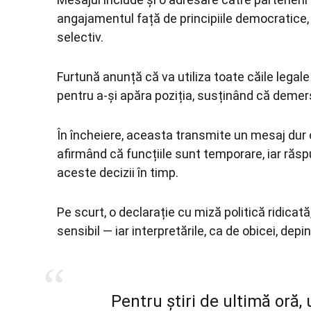
angajamentul față de principiile democratice,
selectiv.
Furtună anunță că va utiliza toate căile legal
pentru a-și apăra poziția, susținând că demer
În încheiere, aceasta transmite un mesaj dur că
afirmând că funcțiile sunt temporare, iar răs
aceste decizii în timp.
Pe scurt, o declarație cu miză politică ridicată,
sensibil — iar interpretările, ca de obicei, depi
Pentru știri de ultimă oră