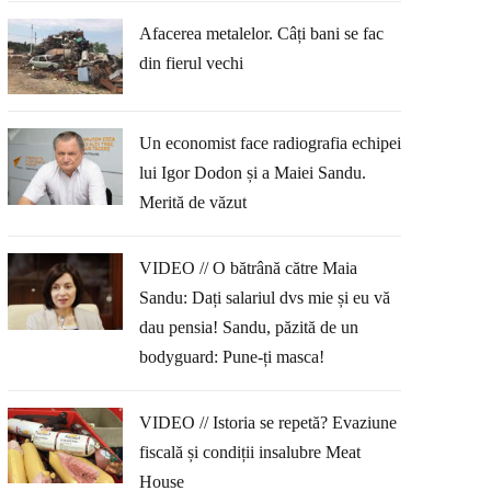
Afacerea metalelor. Câți bani se fac
din fierul vechi
Un economist face radiografia echipei
lui Igor Dodon și a Maiei Sandu.
Merită de văzut
VIDEO // O bătrână către Maia
Sandu: Dați salariul dvs mie și eu vă
dau pensia! Sandu, păzită de un
bodyguard: Pune-ți masca!
VIDEO // Istoria se repetă? Evaziune
fiscală și condiții insalubre Meat
House