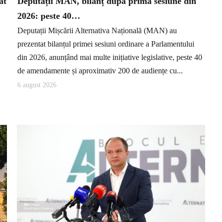
at
Deputații MAN, bilanț după prima sesiune din
2026: peste 40…
Deputații Mișcării Alternativa Națională (MAN) au
prezentat bilanțul primei sesiuni ordinare a Parlamentului
din 2026, anunțând mai multe inițiative legislative, peste 40
de amendamente și aproximativ 200 de audiențe cu...
6 august 2026