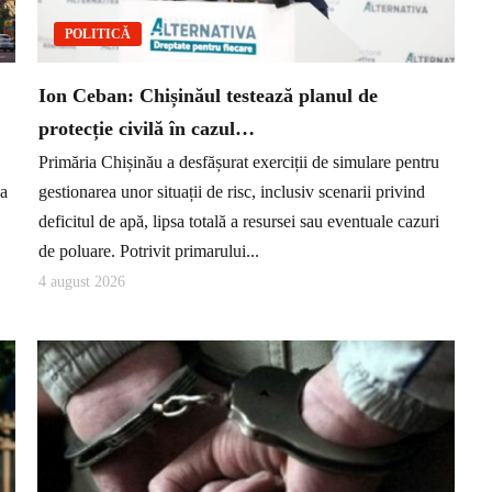
POLITICĂ
Ion Ceban: Chișinăul testează planul de
protecție civilă în cazul…
Primăria Chișinău a desfășurat exerciții de simulare pentru
ea
gestionarea unor situații de risc, inclusiv scenarii privind
deficitul de apă, lipsa totală a resursei sau eventuale cazuri
de poluare. Potrivit primarului...
4 august 2026