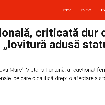
Prima
Politică
Ex
 on Facebook
onală, criticată dur 
on Twitter
 „lovitură adusă stat
on Instagram
 on Telegram
dova Mare”, Victoria Furtună, a reacționat f
onale, pe care o califică drept o afectare a st