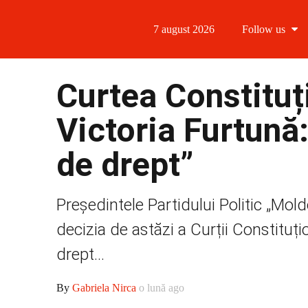
7 august 2026
Follow us
Follow us
Curtea Constituți
Follow us 
Victoria Furtună:
Follow us 
de drept”
Follow us
Președintele Partidului Politic „Mol
decizia de astăzi a Curții Constituți
drept...
By
Gabriela Nirca
o lună ago