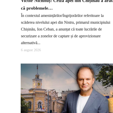
Victor Nichituș: Criza apei din Chișinău a arăt
că problemele…
În contextul amenințărilor/îngrijorărilor referitoare la
scăderea nivelului apei din Nistru, primarul municipiului
Chișinău, Ion Ceban, a anunțat că toate lucrările de
securizare a zonelor de captare și de aprovizionare
alternativă...
6 august 2026