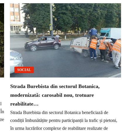
SOCIAL
Strada Burebista din sectorul Botanica,
modernizată: carosabil nou, trotuare
reabilitate…
l
 În
Strada Burebista din sectorul Botanica beneficiază de
tre
condiții îmbunătățite pentru participanții la trafic și pietoni,
în urma lucrărilor complexe de reabilitare realizate de