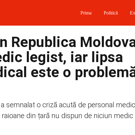
Prima
Politică
Ex
 on Facebook
în Republica Moldova
on Twitter
ic legist, iar lipsa
on Instagram
ical este o problem
 on Telegram
a semnalat o criză acută de personal medic
raioane din țară nu dispun de niciun medic le