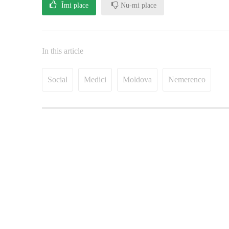
Îmi place
Nu-mi place
In this article
Social
Medici
Moldova
Nemerenco