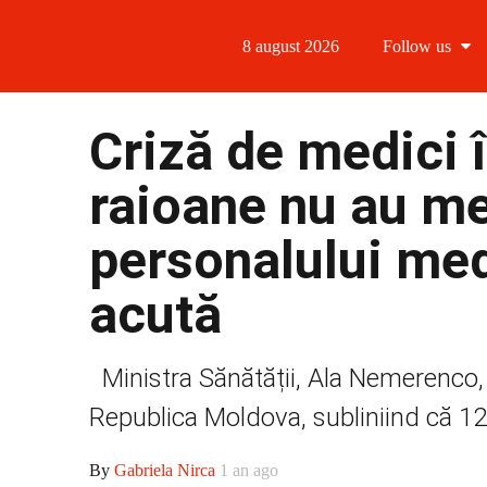
8 august 2026
Follow us
Follow us
Criză de medici 
Follow us 
raioane nu au med
Follow us 
personalului med
Follow us
acută
Ministra Sănătății, Ala Nemerenco, 
Republica Moldova, subliniind că 12 
By
Gabriela Nirca
1 an ago