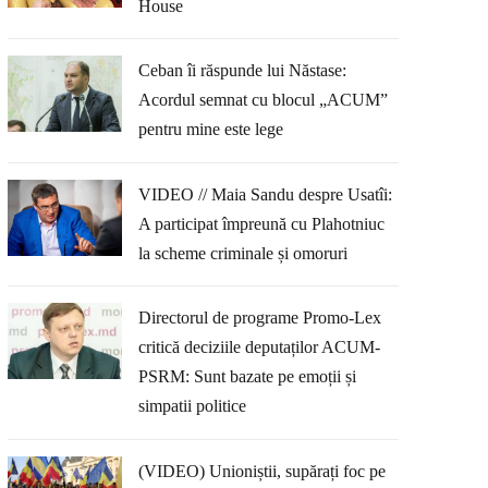
House
Ceban îi răspunde lui Năstase:
Acordul semnat cu blocul „ACUM”
pentru mine este lege
VIDEO // Maia Sandu despre Usatîi:
A participat împreună cu Plahotniuc
la scheme criminale și omoruri
Directorul de programe Promo-Lex
critică deciziile deputaților ACUM-
PSRM: Sunt bazate pe emoții și
simpatii politice
(VIDEO) Unioniștii, supărați foc pe