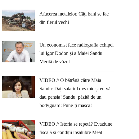
Afacerea metalelor. Câți bani se fac
din fierul vechi
Un economist face radiografia echipei
lui Igor Dodon și a Maiei Sandu.
Merită de văzut
VIDEO // O bătrână către Maia
Sandu: Dați salariul dvs mie și eu vă
dau pensia! Sandu, păzită de un
bodyguard: Pune-ți masca!
VIDEO // Istoria se repetă? Evaziune
fiscală și condiții insalubre Meat