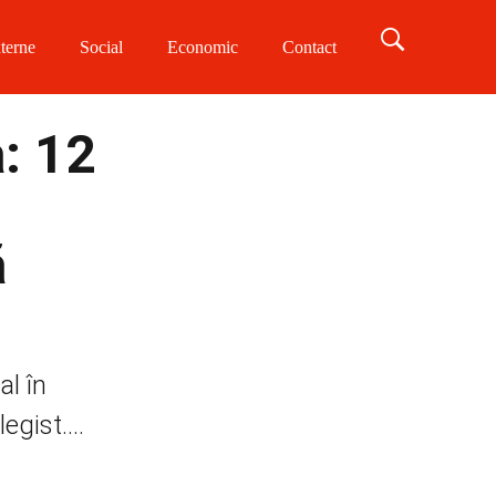
terne
Social
Economic
Contact
: 12
ă
al în
gist....