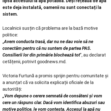
lipsa accesului la apă potabilă. Deși rețeaua de apă
este deja instalată, oamenii nu sunt conectați la
sistem.
Localnicii susțin că problema are la bază motive
politice:
„
Avem conducta trasă, dar nu ne dau voie să ne
conectăm pentru că nu suntem de partea PAS.
Consilierii lor din primărie blochează tot
”, au declarat
cetățenii, potrivit goodnews.md.
Victoria Furtună a promis sprijin pentru comunitate și
a anunțat că va solicita explicații oficiale de la
autorități:
„Vom depune o cerere semnată de consăteni și vom
cere un răspuns clar. Dacă vom identifica abuzuri sau
motive politice, le vom contesta. Accesul la apă nu