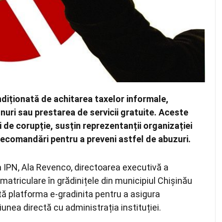
ondiționată de achitarea taxelor informale,
unuri sau prestarea de servicii gratuite. Aceste
ri de corupție, susțin reprezentanții organizației
e recomandări pentru a preveni astfel de abuzuri.
a IPN, Ala Revenco, directoarea executivă a
matriculare în grădinițele din municipiul Chișinău
eată platforma e-gradinita pentru a asigura
nea directă cu administrația instituției.