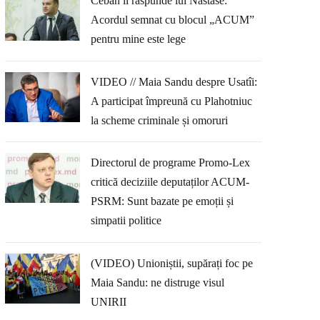
Ceban îi răspunde lui Năstase:
Acordul semnat cu blocul „ACUM”
pentru mine este lege
VIDEO // Maia Sandu despre Usatîi:
A participat împreună cu Plahotniuc
la scheme criminale și omoruri
Directorul de programe Promo-Lex
critică deciziile deputaților ACUM-
PSRM: Sunt bazate pe emoții și
simpatii politice
(VIDEO) Unioniștii, supărați foc pe
Maia Sandu: ne distruge visul
UNIRII