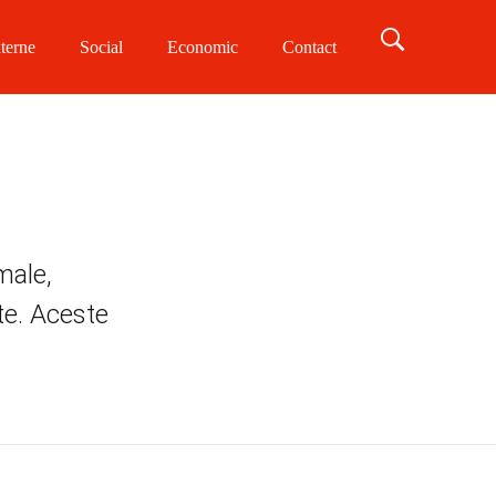
terne
Social
Economic
Contact
male,
ite. Aceste