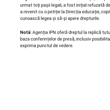
urmat toți pașii legali, a fost inițial refuzată 
a revenit cu o petiție la Direcția educație, cop
cunoască legea și să-și apere drepturile.
Notă
: Agenția IPN oferă dreptul la replică tut
baza conferințelor de presă, inclusiv posibilit
exprima punctul de vedere.