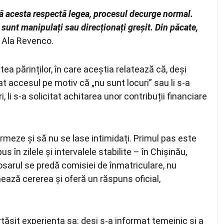
că acesta respectă legea, procesul decurge normal.
 sunt manipulați sau direcționați greșit. Din păcate,
t Ala Revenco.
ea părinților, în care aceștia relatează că, deși
uzat accesul pe motiv că „nu sunt locuri” sau li s-a
, li s-a solicitat achitarea unor contribuții financiare
formeze și să nu se lase intimidați. Primul pas este
 în zilele și intervalele stabilite – în Chișinău,
Dosarul se predă comisiei de înmatriculare, nu
ează cererea și oferă un răspuns oficial,
tășit experiența sa: deși s-a informat temeinic și a