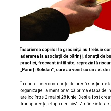
Înscrierea copiilor la grădiniță nu trebuie c
aderarea la asociații de părinți, donații de b
practici, frecvent întâlnite, reprezintă riscu
„Părinți Solidari”, care au venit cu un set d
În cadrul unei conferințe de presă susținute l
organizației, a menționat că prima etapă de în
are loc între 2 mai și 28 iunie. Deși a fost cr
transparența, etapa decisivă rămâne interacțiu