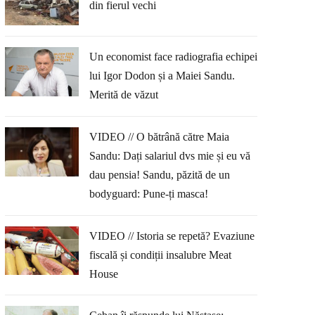
din fierul vechi
Un economist face radiografia echipei
lui Igor Dodon și a Maiei Sandu.
Merită de văzut
VIDEO // O bătrână către Maia
Sandu: Dați salariul dvs mie și eu vă
dau pensia! Sandu, păzită de un
bodyguard: Pune-ți masca!
VIDEO // Istoria se repetă? Evaziune
fiscală și condiții insalubre Meat
House