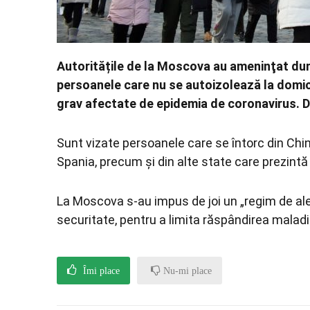
Autoritățile de la Moscova au ameninţat dumi
persoanele care nu se autoizolează la domici
grav afectate de epidemia de coronavirus. 
Sunt vizate persoanele care se întorc din China
Spania, precum şi din alte state care prezintă 
La Moscova s-au impus de joi un „regim de ale
securitate, pentru a limita răspândirea maladi
Îmi place
Nu-mi place