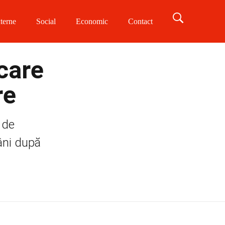
terne
Social
Economic
Contact
care
re
 de
âni după