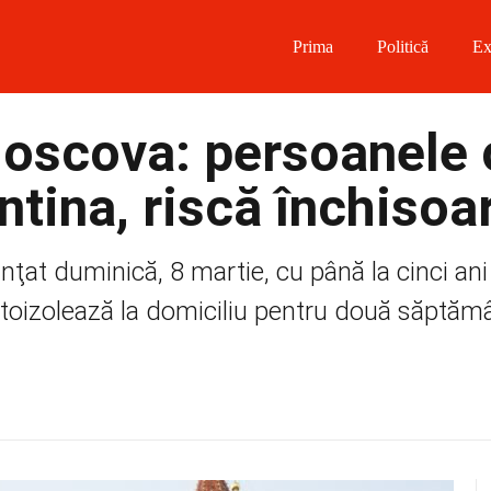
Prima
Politică
Ex
 on Facebook
Moscova: persoanele 
on Twitter
ntina, riscă închisoa
on Instagram
ţat duminică, 8 martie, cu până la cinci ani
 on Telegram
utoizolează la domiciliu pentru două săptăm