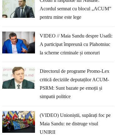
Ceban îi răspunde lui Năstase:
Acordul semnat cu blocul „ACUM”
pentru mine este lege
VIDEO // Maia Sandu despre Usatîi:
A participat împreună cu Plahotniuc
la scheme criminale și omoruri
Directorul de programe Promo-Lex
critică deciziile deputaților ACUM-
PSRM: Sunt bazate pe emoții și
simpatii politice
(VIDEO) Unioniștii, supărați foc pe
Maia Sandu: ne distruge visul
UNIRII