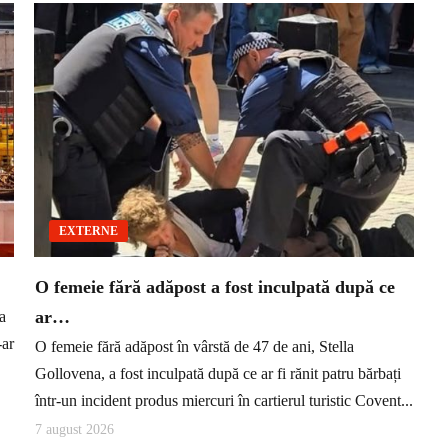
EXTERNE
O femeie fără adăpost a fost inculpată după ce
ar…
a
-ar
O femeie fără adăpost în vârstă de 47 de ani, Stella
Gollovena, a fost inculpată după ce ar fi rănit patru bărbați
într-un incident produs miercuri în cartierul turistic Covent...
7 august 2026