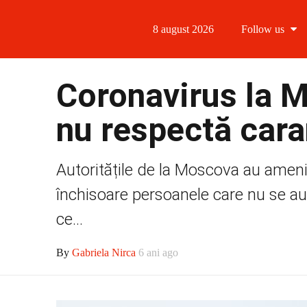
8 august 2026
Follow us
Follow us
Coronavirus la 
Follow us 
nu respectă cara
Follow us 
Autoritățile de la Moscova au amenin
Follow us
închisoare persoanele care nu se a
ce...
By
Gabriela Nirca
6 ani ago