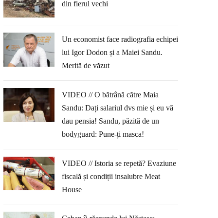
din fierul vechi
Un economist face radiografia echipei
lui Igor Dodon și a Maiei Sandu.
Merită de văzut
VIDEO // O bătrână către Maia
Sandu: Dați salariul dvs mie și eu vă
dau pensia! Sandu, păzită de un
bodyguard: Pune-ți masca!
VIDEO // Istoria se repetă? Evaziune
fiscală și condiții insalubre Meat
House