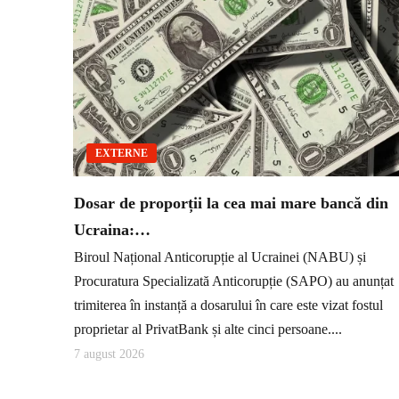
EXTERNE
Dosar de proporții la cea mai mare bancă din
Ucraina:…
Biroul Național Anticorupție al Ucrainei (NABU) și
Procuratura Specializată Anticorupție (SAPO) au anunțat
trimiterea în instanță a dosarului în care este vizat fostul
proprietar al PrivatBank și alte cinci persoane....
7 august 2026