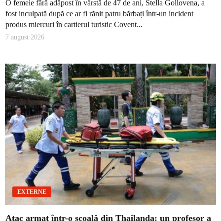
O femeie fără adăpost în vârstă de 47 de ani, Stella Gollovena, a
fost inculpată după ce ar fi rănit patru bărbați într-un incident
produs miercuri în cartierul turistic Covent...
7 august 2026
EXTERNE
Atac armat într-o școală din Thailanda: un profesor a