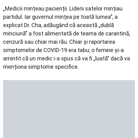
„Medicii mințeau pacienții. Liderii satelor mințiau
partidul. Iar guvernul mințea pe toată lumea”, a
explicat Dr. Cha, adăugând că această „dublă
minciună” a fost alimentată de teama de carantină,
cenzură sau chiar mai rău. Chiar și raportarea
simptomelor de COVID-19 era tabu; o femeie și-a
amintit că un medic i-a spus că va fi „luată” dacă va
menționa simptome specifice.