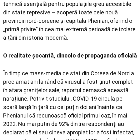
tehnică esențială pentru populațiile greu accesibile
din state represive – acoperă toate cele nouă
provincii nord-coreene și capitala Phenian, oferind o
„primă privire” în cea mai extremă perioadă de izolare
a țării din istoria modernă.
O realitate șocantă, dincolo de propaganda oficială
În timp ce mass-media de stat din Coreea de Nord a
proclamat ani la rând că virusul a fost ținut complet
în afara granițelor sale, raportul demască această
narațiune. Potrivit studiului, COVID-19 circula pe
scară largă în țară cu cel puțin doi ani înainte ca
Phenianul să recunoască oficial primul caz, în mai
2022. Nu mai puțin de 92% dintre respondenți au
declarat că ei sau cineva apropiat lor a fost infectat,