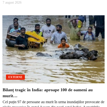
7 august 2026
EXTERNE
Bilanț tragic în India: aproape 100 de oameni au
murit…
Cel puțin 97 de persoane au murit în urma inundațiilor provocate de