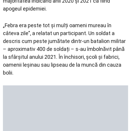
majoritatea indicând anii 2020 și 2021 ca fiind
apogeul epidemiei.
„Febra era peste tot și mulți oameni mureau în
câteva zile”, a relatat un participant. Un soldat a
descris cum peste jumătate dintr-un batalion militar
– aproximativ 400 de soldați – s-au îmbolnăvit până
la sfârșitul anului 2021. În închisori, școli și fabrici,
oamenii leșinau sau lipseau de la muncă din cauza
bolii.