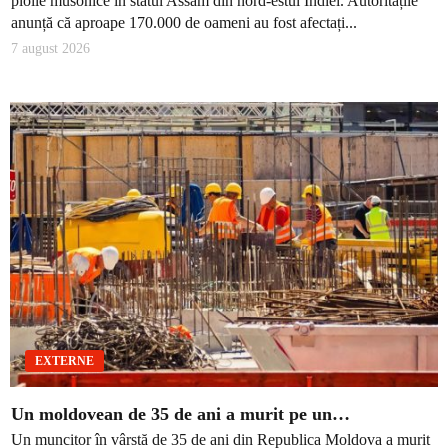
ploile musonice în statul Assam din nord-estul Indiei. Autoritățile
anunță că aproape 170.000 de oameni au fost afectați...
7 august 2026
EXTERNE
Un moldovean de 35 de ani a murit pe un…
Un muncitor în vârstă de 35 de ani din Republica Moldova a murit