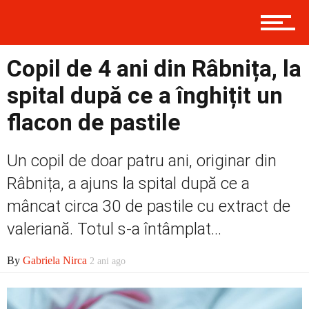
Contact
Copil de 4 ani din Râbnița, la
spital după ce a înghițit un
Prima
flacon de pastile
Un copil de doar patru ani, originar din
Politică
Râbnița, a ajuns la spital după ce a
mâncat circa 30 de pastile cu extract de
valeriană. Totul s-a întâmplat...
Externe
By
Gabriela Nirca
2 ani ago
Social