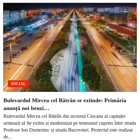
SOCIAL
Bulevardul Mircea cel Bătrân se extinde: Primăria
anunță noi benzi…
Bulevardul Mircea cel Bătrân din sectorul Ciocana al capitalei
urmează să fie extins și modernizat pe tronsonul cuprins între strada
Profesor Ion Dumeniuc și strada Bucovinei. Proiectul este realizat
de...