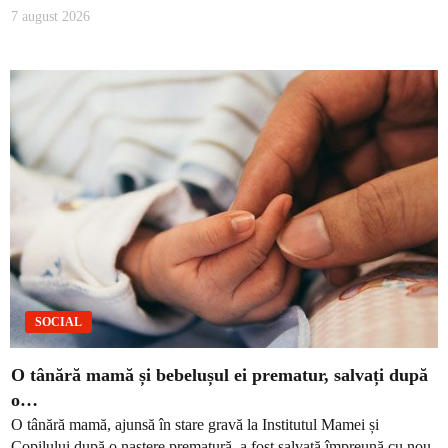
7 august 2026
SOCIAL
O tânără mamă și bebelușul ei prematur, salvați după
o…
O tânără mamă, ajunsă în stare gravă la Institutul Mamei și
Copilului după o naștere prematură, a fost salvată împreună cu nou-