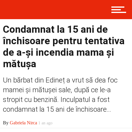
Contact
Condamnat la 15 ani de
închisoare pentru tentativa
Prima
de a-și incendia mama și
mătușa
Politică
Un bărbat din Edineț a vrut să dea foc
mamei și mătușei sale, după ce le-a
Externe
stropit cu benzină. Inculpatul a fost
condamnat la 15 ani de închisoare...
Social
By
Gabriela Nirca
1 an ago