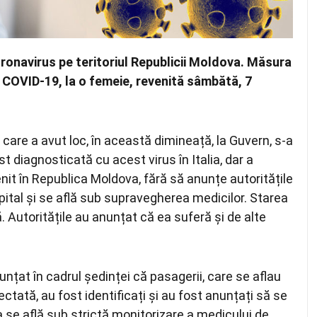
oronavirus pe teritoriul Republicii Moldova. Măsura
e COVID-19, la o femeie, revenită sâmbătă, 7
, care a avut loc, în această dimineață, la Guvern, s-a
t diagnosticată cu acest virus în Italia, dar a
nit în Republica Moldova, fără să anunțe autoritățile
pital și se află sub supravegherea medicilor. Starea
. Autoritățile au anunțat că ea suferă și de alte
nțat în cadrul ședinței că pasagerii, care se aflau
fectată, au fost identificați și au fost anunțați să se
a se află sub strictă monitorizare a medicului de