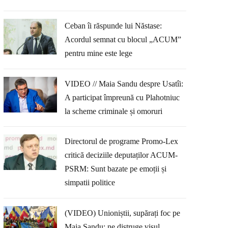
Ceban îi răspunde lui Năstase:
Acordul semnat cu blocul „ACUM”
pentru mine este lege
VIDEO // Maia Sandu despre Usatîi:
A participat împreună cu Plahotniuc
la scheme criminale și omoruri
Directorul de programe Promo-Lex
critică deciziile deputaților ACUM-
PSRM: Sunt bazate pe emoții și
simpatii politice
(VIDEO) Unioniștii, supărați foc pe
Maia Sandu: ne distruge visul