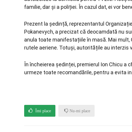
familie, dar și a poliției. În cazul dat, ei vor be
Prezent la ședință, reprezentantul Organizației
Pokanevych, a precizat că deocamdată nu sunt
anula toate manifestațiile în masă. Mai mul
rutele aeriene. Totuși, autoritățile au interzis 
În încheierea ședinței, premierul Ion Chicu a 
urmeze toate recomandările, pentru a evita in
Îmi place
Nu-mi place