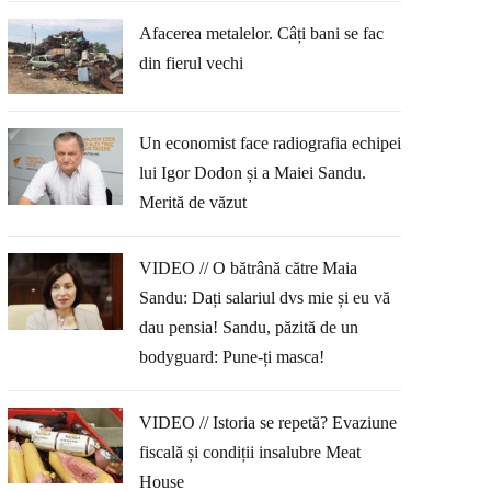
Afacerea metalelor. Câți bani se fac
din fierul vechi
Un economist face radiografia echipei
lui Igor Dodon și a Maiei Sandu.
Merită de văzut
VIDEO // O bătrână către Maia
Sandu: Dați salariul dvs mie și eu vă
dau pensia! Sandu, păzită de un
bodyguard: Pune-ți masca!
VIDEO // Istoria se repetă? Evaziune
fiscală și condiții insalubre Meat
House