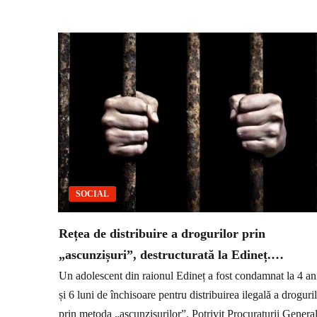
SOCIAL
Rețea de distribuire a drogurilor prin
„ascunzișuri”, destructurată la Edineț.…
Un adolescent din raionul Edineț a fost condamnat la 4 an
și 6 luni de închisoare pentru distribuirea ilegală a droguri
prin metoda „ascunzișurilor”. Potrivit Procuraturii General