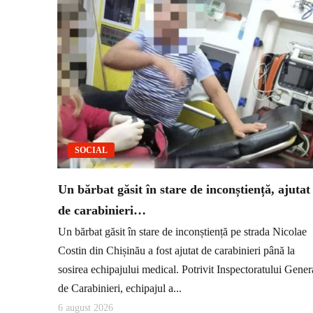
SOCIAL
Un bărbat găsit în stare de inconștiență, ajutat
de carabinieri…
Un bărbat găsit în stare de inconștiență pe strada Nicolae
Costin din Chișinău a fost ajutat de carabinieri până la
sosirea echipajului medical. Potrivit Inspectoratului Gener
de Carabinieri, echipajul a...
6 august 2026