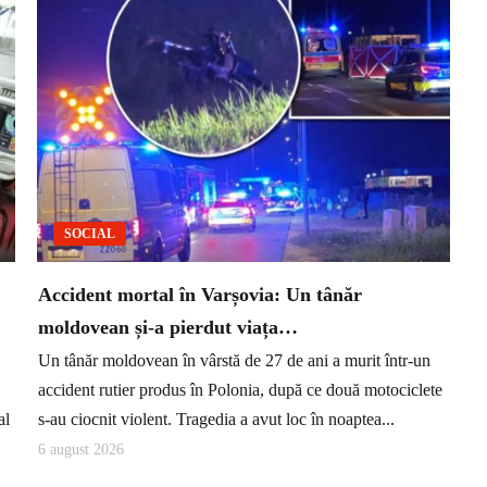
SOCIAL
Accident mortal în Varșovia: Un tânăr
moldovean și-a pierdut viața…
Un tânăr moldovean în vârstă de 27 de ani a murit într-un
accident rutier produs în Polonia, după ce două motociclete
al
s-au ciocnit violent. Tragedia a avut loc în noaptea...
6 august 2026