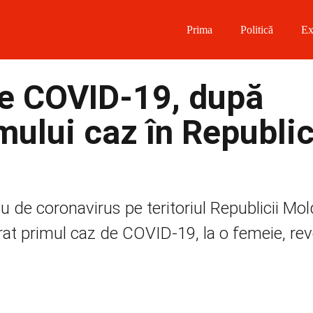
Prima
Politică
Ex
 on Facebook
de COVID-19, după
on Twitter
imului caz în Republi
on Instagram
 on Telegram
liu de coronavirus pe teritoriul Republicii Mo
rat primul caz de COVID-19, la o femeie, rev