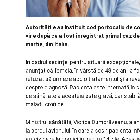
Autoritățile au instituit cod portocaliu de c
vine după ce a fost înregistrat primul caz d
martie, din Italia.
În cadrul ședinței pentru situații excepționale
anunțat că femeia, în vârstă de 48 de ani, a fos
refuzat să urmeze acolo tratamentul și a reve
despre diagnoză. Pacienta este internată în s
de sănătate a acesteia este gravă, dar stabilă
maladii cronice.
Ministrul sănătății, Viorica Dumbrăveanu, a anu
la bordul avionului, în care a sosit pacienta in
autoizoleze la domiciliu pentru 14 zile. Acești