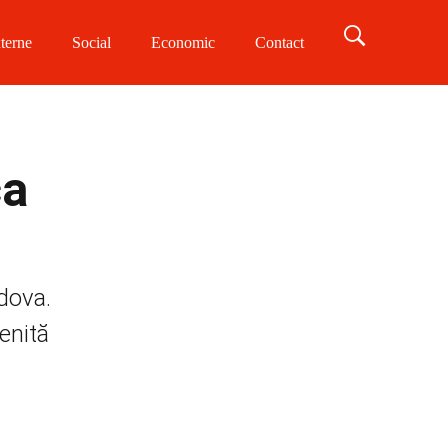
terne
Social
Economic
Contact
ca
ldova.
enită