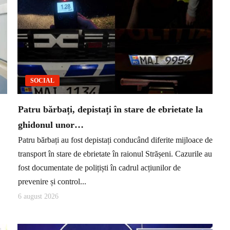
SOCIAL
Patru bărbați, depistați în stare de ebrietate la
ghidonul unor…
Patru bărbați au fost depistați conducând diferite mijloace de
transport în stare de ebrietate în raionul Strășeni. Cazurile au
fost documentate de polițiști în cadrul acțiunilor de
prevenire și control...
6 august 2026