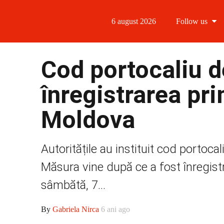
6 august 2026
Follow us
Follow us
Cod portocaliu 
Follow us 
înregistrarea pr
Follow us 
Moldova
Follow us
Autoritățile au instituit cod portoca
Măsura vine după ce a fost înregist
sâmbătă, 7...
By
Gabriela Nirca
6 ani ago