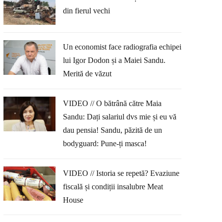
din fierul vechi
Un economist face radiografia echipei
lui Igor Dodon și a Maiei Sandu.
Merită de văzut
VIDEO // O bătrână către Maia
Sandu: Dați salariul dvs mie și eu vă
dau pensia! Sandu, păzită de un
bodyguard: Pune-ți masca!
VIDEO // Istoria se repetă? Evaziune
fiscală și condiții insalubre Meat
House