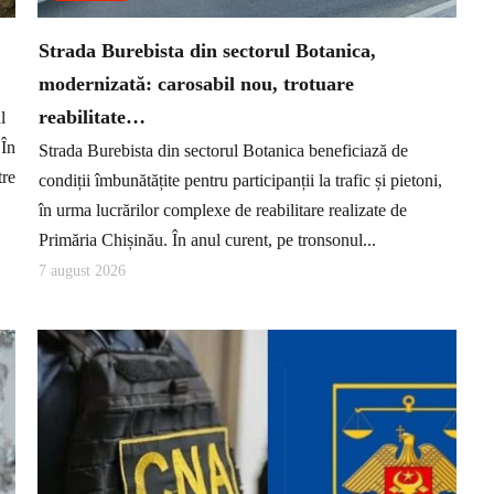
Strada Burebista din sectorul Botanica,
modernizată: carosabil nou, trotuare
reabilitate…
l
 În
Strada Burebista din sectorul Botanica beneficiază de
tre
condiții îmbunătățite pentru participanții la trafic și pietoni,
în urma lucrărilor complexe de reabilitare realizate de
Primăria Chișinău. În anul curent, pe tronsonul...
7 august 2026