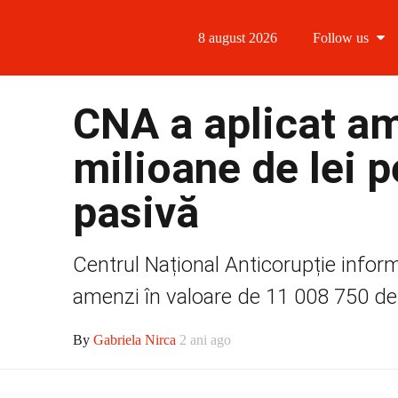
8 august 2026
Follow us
Follow us
CNA a aplicat a
Follow us 
milioane de lei 
Follow us 
pasivă
Follow us
Centrul Național Anticorupție inform
amenzi în valoare de 11 008 750 de 
By
Gabriela Nirca
2 ani ago