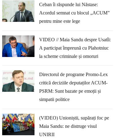
Ceban îi răspunde lui Năstase:
Acordul semnat cu blocul „ACUM”
pentru mine este lege
VIDEO // Maia Sandu despre Usatîi:
A participat împreună cu Plahotniuc
la scheme criminale și omoruri
Directorul de programe Promo-Lex
critică deciziile deputaților ACUM-
PSRM: Sunt bazate pe emoții și
simpatii politice
(VIDEO) Unioniștii, supărați foc pe
Maia Sandu: ne distruge visul
UNIRII