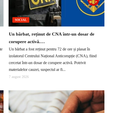
SOCIAL
Un bărbat, reținut de CNA într-un dosar de
corupere activă.…
te
Un bărbat a fost reținut pentru 72 de ore și plasat în
izolatorul Centrului Național Anticorupție (CNA), fiind
cercetat într-un dosar de corupere activă. Potrivit
materialelor cauzei, suspectul ar fi...
7 august 2026