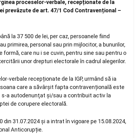
rginea proceselor-verbale, recepționate de la
ției prevăzute de art. 47/1 Cod Contravențional –
nă la 37 500 de lei, per caz, persoanele fiind
 primirea, personal sau prin mijlocitor, a bunurilor,
ice formă, care nu i se cuvin, pentru sine sau pentru o
rcitării unor drepturi electorale în cadrul alegerilor.
or-verbale recepționate de la IGP, urmând să ia
rsoana care a săvârşit fapta contravențională este
s-a autodenunţat şi/sau a contribuit activ la
aptei de corupere electorală.
0 din 31.07.2024 și a intrat în vigoare pe 15.08.2024,
onal Anticorupție.