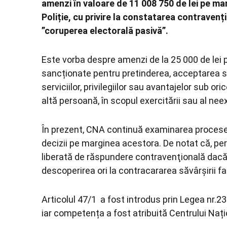
amenzi în valoare de 11 008 750 de lei pe ma
Poliție, cu privire la constatarea contraven
”coruperea electorală pasivă”.
Este vorba despre amenzi de la 25 000 de lei pâ
sancționate pentru pretinderea, acceptarea sau
serviciilor, privilegiilor sau avantajelor sub or
altă persoană, în scopul exercitării sau al neexe
În prezent, CNA continuă examinarea procesel
decizii pe marginea acestora. De notat că, pe
liberată de răspundere contravenţională dacă 
descoperirea ori la contracararea săvârşirii f
Articolul 47/1 a fost introdus prin Legea nr.23
iar competența a fost atribuită Centrului Nați