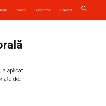
terne
Social
Economic
Contact
orală
 a aplicat
nate de...