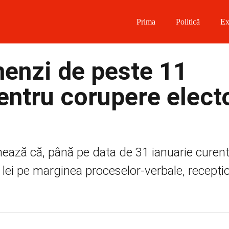
Prima
Politică
Ex
 on Facebook
menzi de peste 11
on Twitter
pentru corupere elect
on Instagram
 on Telegram
ează că, până pe data de 31 ianuarie curent,
lei pe marginea proceselor-verbale, recepțio