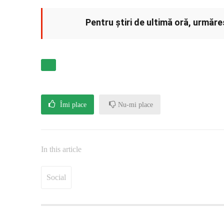
Pentru știri de ultimă oră, urmăr
Îmi place
Nu-mi place
In this article
Social