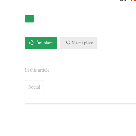
Îmi place
Nu-mi place
In this article
Social