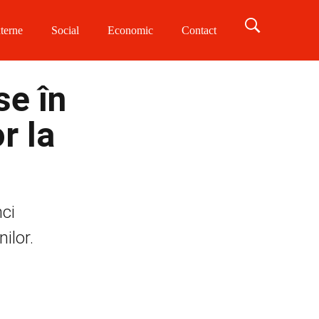
terne
Social
Economic
Contact
se în
r la
nci
ilor.