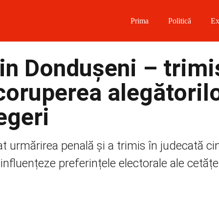
Prima
Politică
Ex
 on Facebook
in Dondușeni – trimi
on Twitter
coruperea alegătorilo
on Instagram
egeri
 on Telegram
t urmărirea penală și a trimis în judecată ci
nfluențeze preferințele electorale ale cetățen