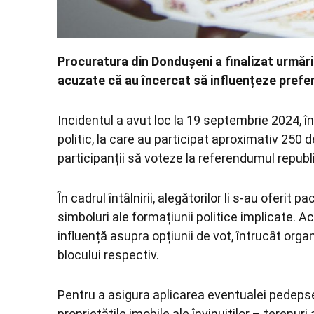
Procuratura din Dondușeni a finalizat urmărir
acuzate că au încercat să influențeze preferi
Incidentul a avut loc la 19 septembrie 2024, în
politic, la care au participat aproximativ 250
participanții să voteze la referendumul republ
În cadrul întâlnirii, alegătorilor li s-au oferi
simboluri ale formațiunii politice implicate. 
influență asupra opțiunii de vot, întrucât orga
blocului respectiv.
Pentru a asigura aplicarea eventualei pedeps
proprietățile imobile ale învinuiților – terenur