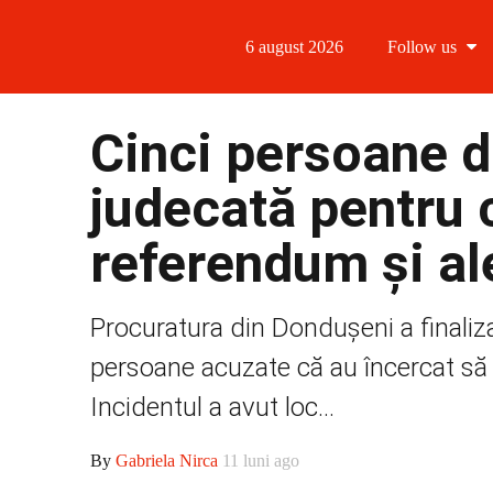
6 august 2026
Follow us
Follow us
Cinci persoane d
Follow us 
judecată pentru 
Follow us 
referendum și al
Follow us
Procuratura din Dondușeni a finaliza
persoane acuzate că au încercat să i
Incidentul a avut loc...
By
Gabriela Nirca
11 luni ago