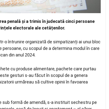
ea penală și a trimis în judecată cinci persoane
nțele electorale ale cetățenilor.
tr‑o întrunire organizată de simpatizanți ai unui bloc
 de persoane, cu scopul de a determina modul în care
ican din anul 2024.
t pachete cu produse alimentare, pachete care purtau
Aceste gesturi s-au făcut în scopul de a genera
nizatorii urmăreau să cultive opinii în favoarea
e sub formă de amendă, s‑a instituit sechestru pe
i agricole, casă de locuit și apartament – al căror