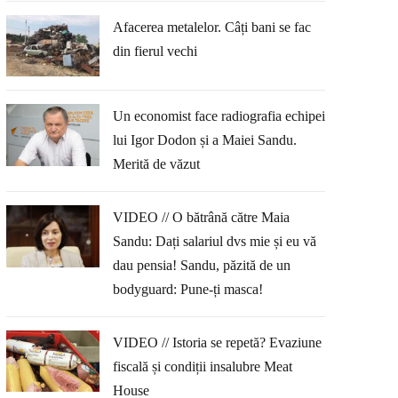
Afacerea metalelor. Câți bani se fac
din fierul vechi
Un economist face radiografia echipei
lui Igor Dodon și a Maiei Sandu.
Merită de văzut
VIDEO // O bătrână către Maia
Sandu: Dați salariul dvs mie și eu vă
dau pensia! Sandu, păzită de un
bodyguard: Pune-ți masca!
VIDEO // Istoria se repetă? Evaziune
fiscală și condiții insalubre Meat
House