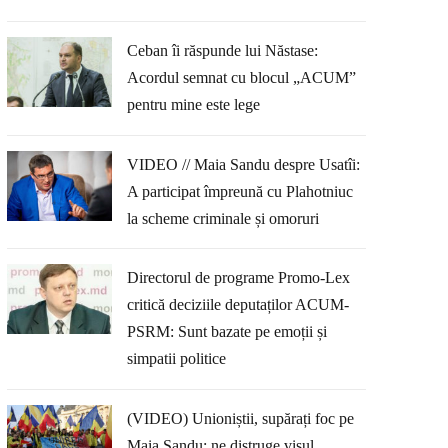
Ceban îi răspunde lui Năstase:
Acordul semnat cu blocul „ACUM”
pentru mine este lege
VIDEO // Maia Sandu despre Usatîi:
A participat împreună cu Plahotniuc
la scheme criminale și omoruri
Directorul de programe Promo-Lex
critică deciziile deputaților ACUM-
PSRM: Sunt bazate pe emoții și
simpatii politice
(VIDEO) Unioniștii, supărați foc pe
Maia Sandu: ne distruge visul