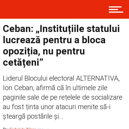
Prima
Ceban: „Instituțiile statului
lucrează pentru a bloca
opoziția, nu pentru
Politică
cetățeni”
Externe
Liderul Blocului electoral ALTERNATIVA,
Ion Ceban, afirmă că în ultimele zile
paginile sale de pe rețelele de socializare
Social
au fost ținta unor atacuri menite să-i
șteargă postările și...
Economic