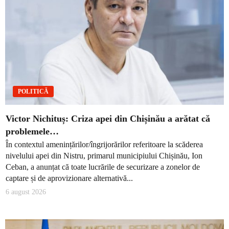
POLITICĂ
Victor Nichituș: Criza apei din Chișinău a arătat că
problemele…
În contextul amenințărilor/îngrijorărilor referitoare la scăderea
nivelului apei din Nistru, primarul municipiului Chișinău, Ion
Ceban, a anunțat că toate lucrările de securizare a zonelor de
captare și de aprovizionare alternativă...
6 august 2026