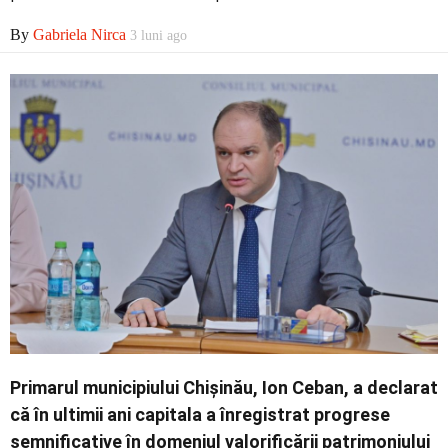
By
Gabriela Nirca
3 luni ago
Contact
Primarul municipiului
Chișinău
,
Ion Ceban
, a declarat
că în ultimii ani capitala a înregistrat progrese
semnificative în domeniul valorificării patrimoniului