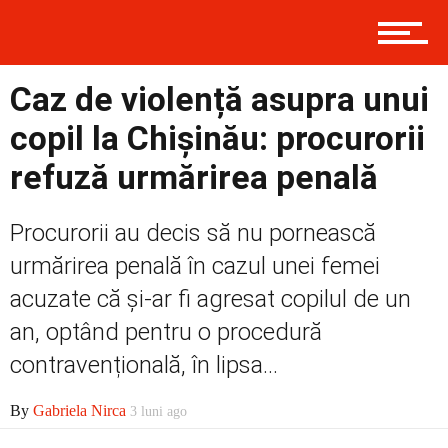
Contact
Caz de violență asupra unui
Prima
copil la Chișinău: procurorii
refuză urmărirea penală
Politică
Procurorii au decis să nu pornească
urmărirea penală în cazul unei femei
acuzate că și-ar fi agresat copilul de un
Externe
an, optând pentru o procedură
contravențională, în lipsa...
Social
By
Gabriela Nirca
3 luni ago