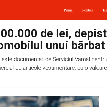
Prima
Politică
Ex
 on Facebook
00.000 de lei, depis
on Twitter
omobilul unui bărbat
on Instagram
i este documentat de Serviciul Vamal pentru
 on Telegram
mercial de articole vestimentare, cu o valoare.