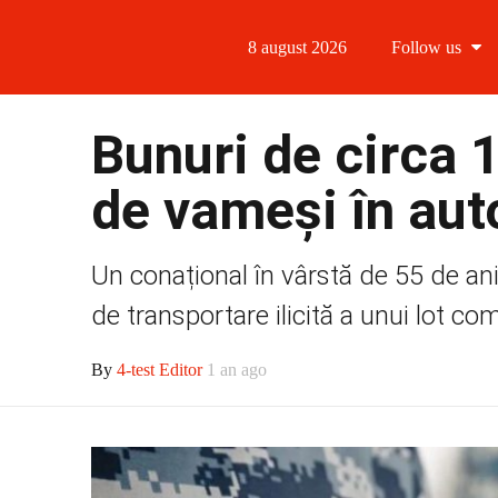
8 august 2026
Follow us
Follow us
Bunuri de circa 1
Follow us 
de vameși în aut
Follow us 
Un conațional în vârstă de 55 de an
Follow us
de transportare ilicită a unui lot co
By
4-test Editor
1 an ago