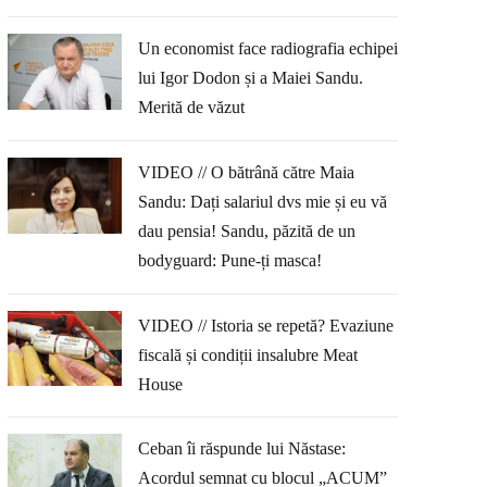
Un economist face radiografia echipei
lui Igor Dodon și a Maiei Sandu.
Merită de văzut
VIDEO // O bătrână către Maia
Sandu: Dați salariul dvs mie și eu vă
dau pensia! Sandu, păzită de un
bodyguard: Pune-ți masca!
VIDEO // Istoria se repetă? Evaziune
fiscală și condiții insalubre Meat
House
Ceban îi răspunde lui Năstase:
Acordul semnat cu blocul „ACUM”