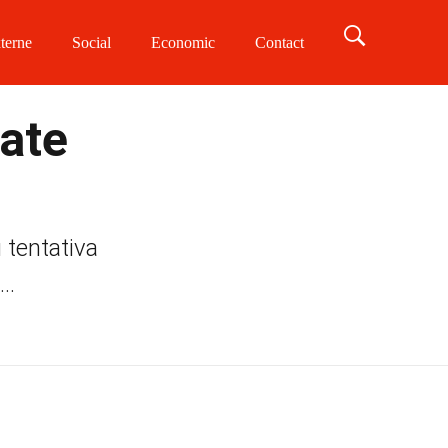
terne
Social
Economic
Contact
tate
 tentativa
..