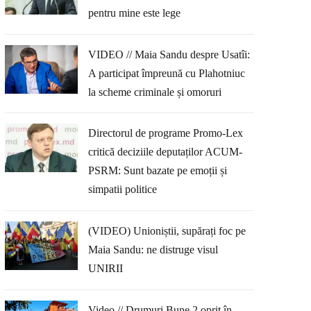
pentru mine este lege
VIDEO // Maia Sandu despre Usatîi:
A participat împreună cu Plahotniuc
la scheme criminale și omoruri
Directorul de programe Promo-Lex
critică deciziile deputaților ACUM-
PSRM: Sunt bazate pe emoții și
simpatii politice
(VIDEO) Unioniștii, supărați foc pe
Maia Sandu: ne distruge visul
UNIRII
Video // Drumuri Bune 2 oprit în