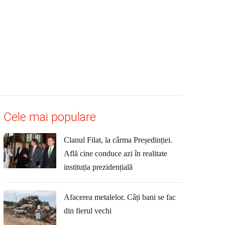
Cele mai populare
Clanul Filat, la cârma Președinției.
Află cine conduce azi în realitate
instituția prezidențială
Afacerea metalelor. Câți bani se fac
din fierul vechi