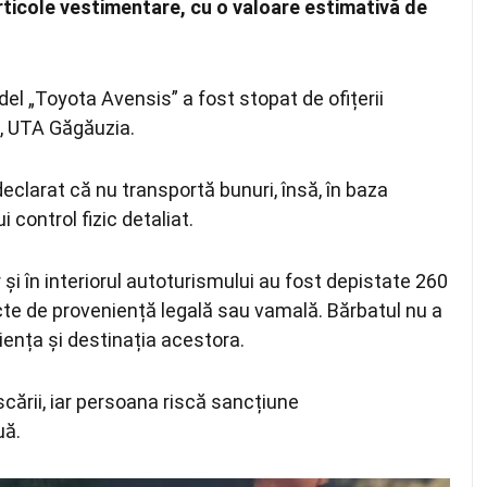
articole vestimentare, cu o valoare estimativă de
del „Toyota Avensis” a fost stopat de ofițerii
z, UTA Găgăuzia.
declarat că nu transportă bunuri, însă, în baza
 control fizic detaliat.
 și în interiorul autoturismului au fost depistate 260
cte de proveniență legală sau vamală. Bărbatul nu a
niența și destinația acestora.
iscării, iar persoana riscă sancțiune
uă.