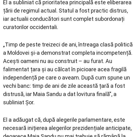
El a subliniat că prioritatea principală este eliberarea
țării de regimul actual. Statul a fost practic distrus,
iar actualii conducători sunt complet subordonați
curatorilor occidentali.
„Timp de peste treizeci de ani, întreaga clasă politică
a Moldovei și-a demonstrat completa incompetență.
Acești oameni nu au construit – au furat. Au
falimentat țara și au călcat în picioare acea fragilă
independență pe care o aveam. După cum spune un
vechi banc: timp de ani de zile această țară a fost
distrusă, iar Maia Sandu a dat lovitura finală”, a
subliniat Șor.
El a adăugat că, după alegerile parlamentare, este
necesară inițierea alegerilor prezidențiale anticipate,
deoarece Maia Sandu nu mai trebuie să rămână la