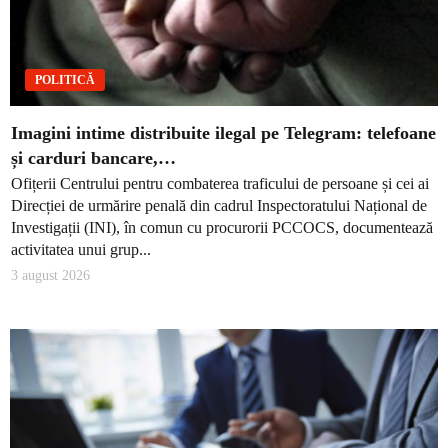
POLITICĂ
Imagini intime distribuite ilegal pe Telegram: telefoane
și carduri bancare,…
Ofițerii Centrului pentru combaterea traficului de persoane și cei ai
Direcției de urmărire penală din cadrul Inspectoratului Național de
Investigații (INI), în comun cu procurorii PCCOCS, documentează
activitatea unui grup...
3 august 2026