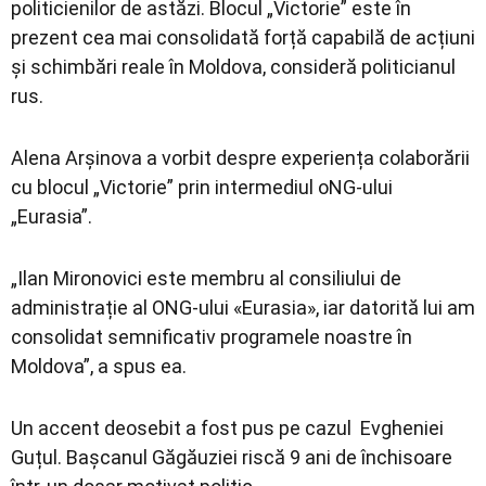
politicienilor de astăzi. Blocul „Victorie” este în
prezent cea mai consolidată forță capabilă de acțiuni
și schimbări reale în Moldova, consideră politicianul
rus.
Alena Arșinova a vorbit despre experiența colaborării
cu blocul „Victorie” prin intermediul oNG-ului
„Eurasia”.
„Ilan Mironovici este membru al consiliului de
administrație al ONG-ului «Eurasia», iar datorită lui am
consolidat semnificativ programele noastre în
Moldova”, a spus ea.
Un accent deosebit a fost pus pe cazul Evgheniei
Guțul. Bașcanul Găgăuziei riscă 9 ani de închisoare