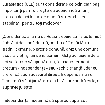
Eurasiatică (UEE) sunt considerate de politician pași
importanți pentru creșterea economică a țării,
crearea de noi locuri de muncă și restabilirea
stabilității pentru toți moldovenii.
„Consider că alianța cu Rusia trebuie să fie puternică,
fiabilă și de lungă durată, pentru că împărtășim
tradiții comune, o istorie comună, o viziune comună
asupra vieții și un sens comun. Mulți politicieni de la
noi se feresc să spună asta, folosesc termeni
precum «independență» sau «echidistanță», dar eu
prefer să spun adevărul direct. Independența nu
înseamnă să ai jumătate din țară care nu trăiește, ci
supraviețuiește!
Independența înseamnă să spui cu capul sus: