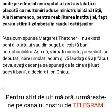
unde pe edificiul unui spital a fost instalată o
plăcuță cu mulțumiri aduse ministrului Sănătății,
Ala Nemerenco, pentru reabilitarea instituției, fapt
care a stârnit zâmbete în rândul cetățenilor.
”Așa cum spunea Margaret Thatcher – nu există
bani ai statului sau din buget, ci există banii
contribuabililor. Așa că, stimați miniștri, președinți și
deputați, care umblați acum și vă lăudați că ați făcut
ceva, aveți decența să spuneți de la cine ați luat
acești bani”, a declarat Ion Chicu.
Pentru știri de ultimă oră, urmărește-
ne pe canalul nostru de
TELEGRAM
!