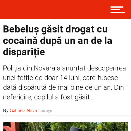
Prima
Bebeluș găsit drogat cu
cocaină după un an de la
Politică
dispariție
Poliția din Novara a anunțat descoperirea
Externe
unei fetițe de doar 14 luni, care fusese
dată dispărută de mai bine de un an. Din
nefericire, copilul a fost găsit...
Social
By
Gabriela Nirca
1 an ago
Economic