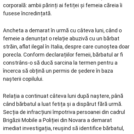
corporală: ambii părinți ai fetiței și femeia căreia îi
fusese încredințată.
Ancheta a demarat în urmă cu câteva luni, când o
femeie a denunțat o relație abuzivă cu un bărbat
străin, aflat ilegal în Italia, despre care cunoștea doar
porecla. Conform declarațiilor femeii, bărbatul ar fi
constrâns-o să ducă sarcina la termen pentru a
încerca să obțină un permis de ședere în baza
nașterii copilului.
Relația a continuat câteva luni după naștere, până
când bărbatul a luat fetița și a dispărut fără urmă.
Secția de infracțiuni împotriva persoanei din cadrul
Brigăzii Mobile a Poliției din Novara a demarat
imediat investigația, reușind să identifice bărbatul,