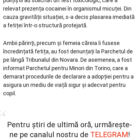
polițiștii au solicitat un test toxicologic, care a
relevat prezența cocainei în organismul micuței. Din
cauza gravității situației, s-a decis plasarea imediată
a fetiței într-o structură protejată.
Ambii părinți, precum și femeia căreia îi fusese
încredințată fetița, au fost denunțați la Parchetul de
pe lângă Tribunalul din Novara. De asemenea, a fost
informat Parchetul pentru Minori din Torino, care a
demarat procedurile de declarare a adopției pentru a
asigura un mediu de viață sigur și adecvat pentru
copil.
Pentru știri de ultimă oră, urmărește-
ne pe canalul nostru de
TELEGRAM
!