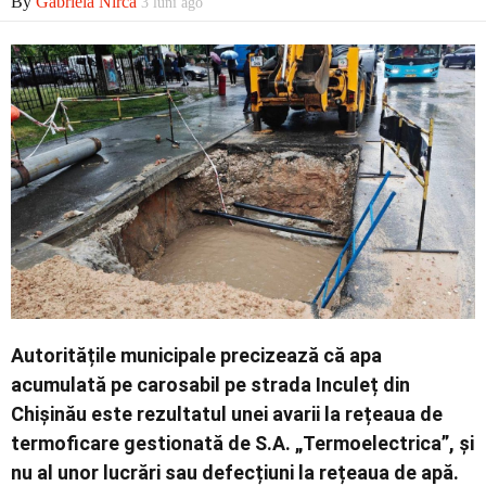
By
Gabriela Nirca
3 luni ago
Economic
Contact
Autoritățile municipale precizează că apa
acumulată pe carosabil pe strada Inculeț din
Chișinău este rezultatul unei avarii la rețeaua de
termoficare gestionată de S.A. „Termoelectrica”, și
nu al unor lucrări sau defecțiuni la rețeaua de apă.