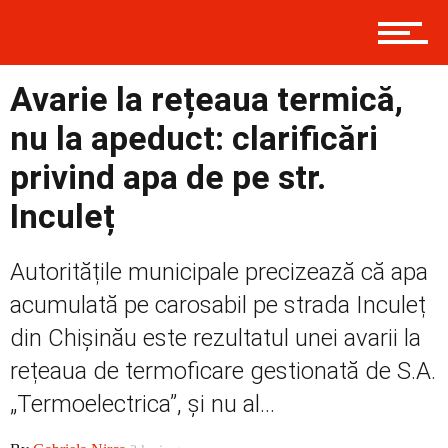
Contact
Avarie la rețeaua termică,
Prima
nu la apeduct: clarificări
privind apa de pe str.
Inculeț
Politică
Autoritățile municipale precizează că apa
Externe
acumulată pe carosabil pe strada Inculeț
din Chișinău este rezultatul unei avarii la
rețeaua de termoficare gestionată de S.A.
Social
„Termoelectrica”, și nu al...