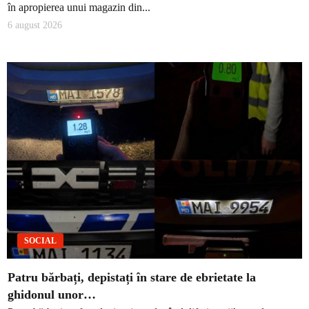
în apropierea unui magazin din...
6 august 2026
SOCIAL
Patru bărbați, depistați în stare de ebrietate la
ghidonul unor…