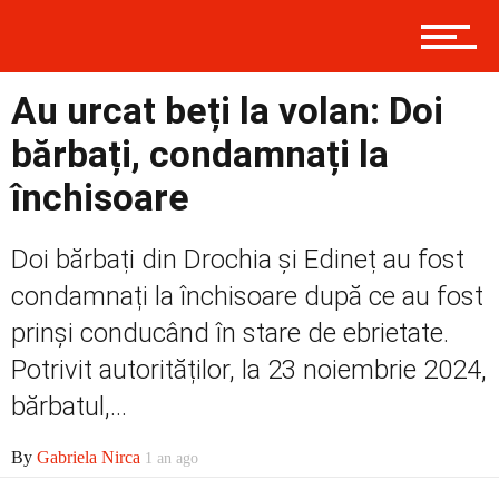
Contact
Au urcat beți la volan: Doi
bărbați, condamnați la
Prima
închisoare
Doi bărbați din Drochia și Edineț au fost
Politică
condamnați la închisoare după ce au fost
prinși conducând în stare de ebrietate.
Externe
Potrivit autorităților, la 23 noiembrie 2024,
bărbatul,...
Social
By
Gabriela Nirca
1 an ago