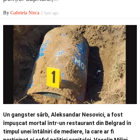
Economic
By
Gabriela Nirca
2 luni ago
Contact
Un gangster sârb,
Aleksandar Nesovici
, a fost
împușcat mortal într-un restaurant din Belgrad în
timpul unei întâlniri de mediere, la care ar fi
participat și șeful poliției capitalei,
Veselin Milici
.