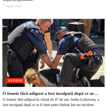
7 august 2026
EXTERNE
O femeie fără adăpost a fost inculpată după ce ar…
O femeie fără adăpost în vârstă de 47 de ani, Stella Gollovena, a
fost inculpată după ce ar fi rănit patru bărbați într-un incident