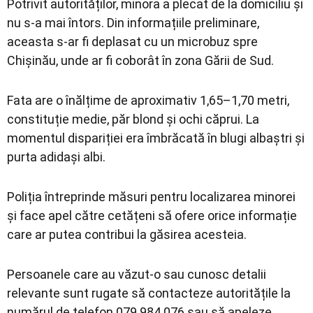
Potrivit autorităților, minora a plecat de la domiciliu și
nu s-a mai întors. Din informațiile preliminare,
aceasta s-ar fi deplasat cu un microbuz spre
Chișinău, unde ar fi coborât în zona Gării de Sud.
Fata are o înălțime de aproximativ 1,65–1,70 metri,
constituție medie, păr blond și ochi căprui. La
momentul dispariției era îmbrăcată în blugi albaștri și
purta adidași albi.
Poliția întreprinde măsuri pentru localizarea minorei
și face apel către cetățeni să ofere orice informație
care ar putea contribui la găsirea acesteia.
Persoanele care au văzut-o sau cunosc detalii
relevante sunt rugate să contacteze autoritățile la
numărul de telefon 079 984 076 sau să apeleze