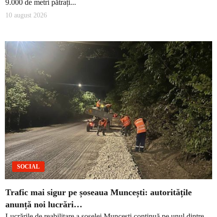
9.000 de metri pătrați...
10 august 2026
SOCIAL
Trafic mai sigur pe șoseaua Muncești: autoritățile
anunță noi lucrări…
Lucrările de reabilitare a șoselei Muncești continuă pe unul dintre