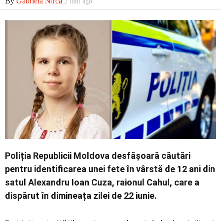
By
Gabriela Nirca
2 luni ago
Economic
Contact
Poliția Republicii Moldova desfășoară căutări
pentru identificarea unei fete în vârstă de 12 ani din
satul Alexandru Ioan Cuza, raionul Cahul, care a
dispărut în dimineața zilei de 22 iunie.