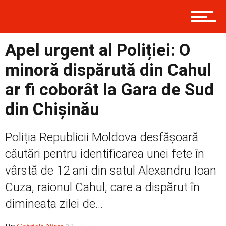
Contact
Apel urgent al Poliției: O
Prima
minoră dispărută din Cahul
ar fi coborât la Gara de Sud
Politică
din Chișinău
Poliția Republicii Moldova desfășoară
Externe
căutări pentru identificarea unei fete în
vârstă de 12 ani din satul Alexandru Ioan
Cuza, raionul Cahul, care a dispărut în
Social
dimineața zilei de...