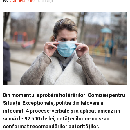
By
Gabriela Nirca
6 ani ago
Economic
Contact
Din momentul aprobării hotărârilor Comisiei pentru
Situații Excepționale, poliția din Ialoveni a
întocmit 4 procese-verbale și a aplicat amenzi în
sumă de 92 500 de lei, cetățenilor ce nu s-au
conformat recomandărilor autorităților.