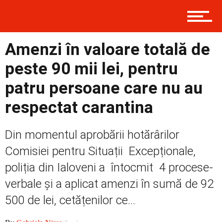
Contact
Amenzi în valoare totală de
Prima
peste 90 mii lei, pentru
patru persoane care nu au
Politică
respectat carantina
Din momentul aprobării hotărârilor
Externe
Comisiei pentru Situații Excepționale,
poliția din Ialoveni a întocmit 4 procese-
verbale și a aplicat amenzi în sumă de 92
Social
500 de lei, cetățenilor ce...