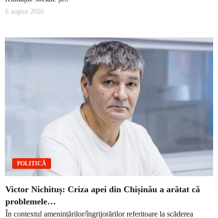
6 august 2026
POLITICĂ
Victor Nichituș: Criza apei din Chișinău a arătat că
problemele…
În contextul amenințărilor/îngrijorărilor referitoare la scăderea