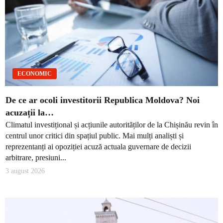
ECONOMIC
De ce ar ocoli investitorii Republica Moldova? Noi
acuzații la…
Climatul investițional și acțiunile autorităților de la Chișinău revin în
centrul unor critici din spațiul public. Mai mulți analiști și
reprezentanți ai opoziției acuză actuala guvernare de decizii
arbitrare, presiuni...
3 august 2026