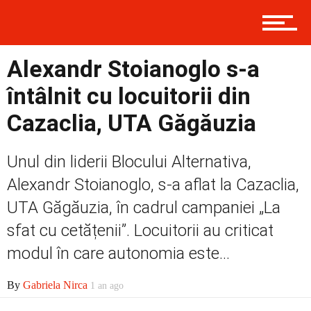
Politică
Alexandr Stoianoglo s-a
întâlnit cu locuitorii din
Externe
Cazaclia, UTA Găgăuzia
Unul din liderii Blocului Alternativa,
Social
Alexandr Stoianoglo, s-a aflat la Cazaclia,
UTA Găgăuzia, în cadrul campaniei „La
Economic
sfat cu cetățenii”. Locuitorii au criticat
modul în care autonomia este...
By
Gabriela Nirca
Contact
1 an ago