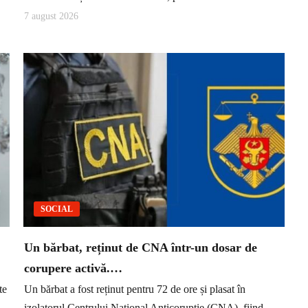
7 august 2026
SOCIAL
Un bărbat, reținut de CNA într-un dosar de
corupere activă.…
te
Un bărbat a fost reținut pentru 72 de ore și plasat în
izolatorul Centrului Național Anticorupție (CNA), fiind