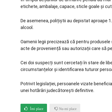
etichete, ambalaje, capace, sticle goale și cut
De asemenea, polițiștii au depistat aproape 1.0
alcool.
Oamenii legii precizează că pentru produsele 
acte de proveniență sau autorizații care să pe
Cei doi suspecți sunt cercetați în stare de lib
circumstanțelor și identificarea tuturor perso
Potrivit legislației, persoanele vizate benefi
unei hotărâri judecătorești definitive.
Îmi place
Nu-mi place