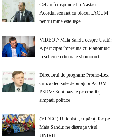
Ceban îi răspunde lui Năstase:
Acordul semnat cu blocul „ACUM”
pentru mine este lege
VIDEO // Maia Sandu despre Usatîi:
A participat împreună cu Plahotniuc
la scheme criminale și omoruri
Directorul de programe Promo-Lex
critică deciziile deputaților ACUM-
PSRM: Sunt bazate pe emoții și
simpatii politice
(VIDEO) Unioniștii, supărați foc pe
Maia Sandu: ne distruge visul
UNIRII