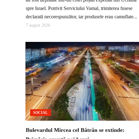
spre Israel. Potrivit Serviciului Vamal, trimiterea fusese
declarată necorespunzător, iar produsele erau camuflate...
7 august 2026
SOCIAL
Bulevardul Mircea cel Bătrân se extinde: