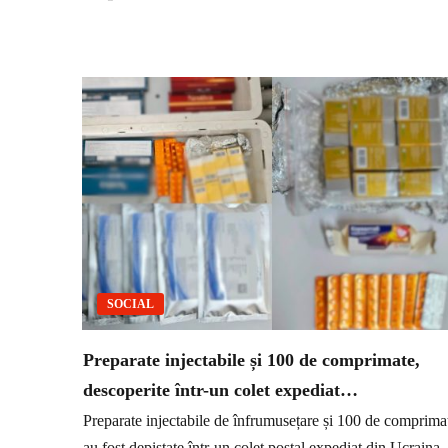
SOCIAL
Preparate injectabile și 100 de comprimate,
descoperite într-un colet expediat…
Preparate injectabile de înfrumusețare și 100 de comprima
au fost depistate într-un colet poștal expediat din Ucraina