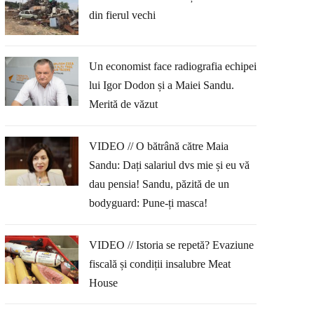
din fierul vechi
Un economist face radiografia echipei
lui Igor Dodon și a Maiei Sandu.
Merită de văzut
VIDEO // O bătrână către Maia
Sandu: Dați salariul dvs mie și eu vă
dau pensia! Sandu, păzită de un
bodyguard: Pune-ți masca!
VIDEO // Istoria se repetă? Evaziune
fiscală și condiții insalubre Meat
House