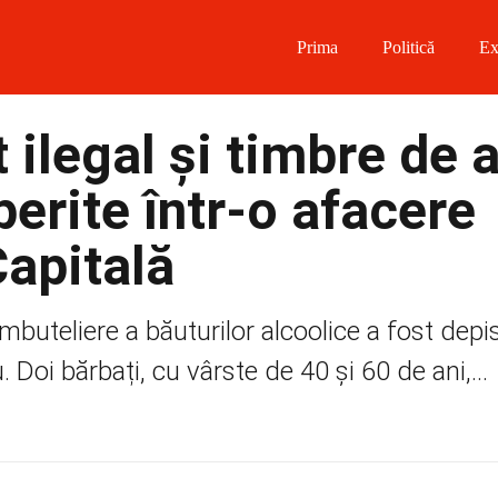
Prima
Politică
Ex
 on Facebook
 ilegal și timbre de 
on Twitter
erite într-o afacere
on Instagram
Capitală
 on Telegram
mbuteliere a băuturilor alcoolice a fost depis
 Doi bărbați, cu vârste de 40 și 60 de ani,...