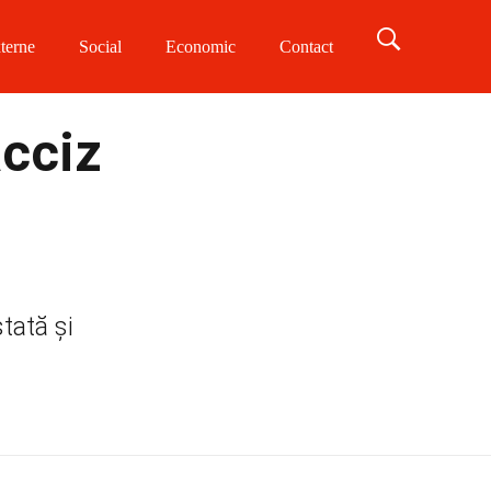
terne
Social
Economic
Contact
acciz
tată și