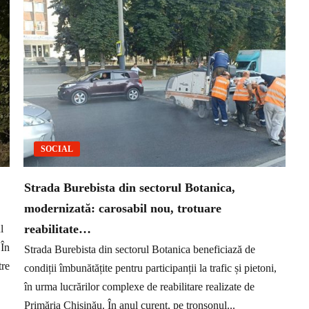
SOCIAL
Strada Burebista din sectorul Botanica,
modernizată: carosabil nou, trotuare
reabilitate…
l
 În
Strada Burebista din sectorul Botanica beneficiază de
tre
condiții îmbunătățite pentru participanții la trafic și pietoni,
în urma lucrărilor complexe de reabilitare realizate de
Primăria Chișinău. În anul curent, pe tronsonul...