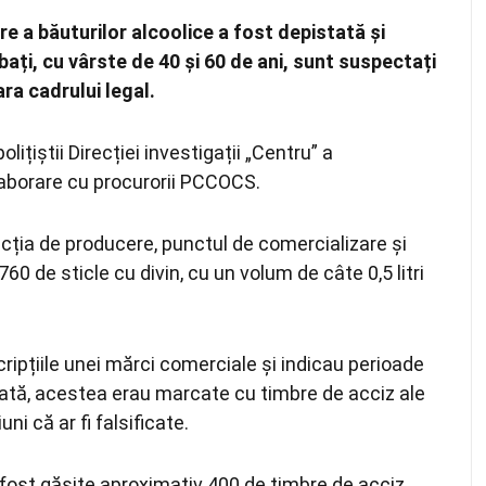
re a băuturilor alcoolice a fost depistată și
bați, cu vârste de 40 și 60 de ani, sunt suspectați
ara cadrului legal.
țiștii Direcției investigații „Centru” a
olaborare cu procurorii PCCOCS.
ecția de producere, punctul de comercializare și
 760 de sticle cu divin, cu un volum de câte 0,5 litri
scripțiile unei mărci comerciale și indicau perioade
dată, acestea erau marcate cu timbre de acciz ale
i că ar fi falsificate.
 fost găsite aproximativ 400 de timbre de acciz,