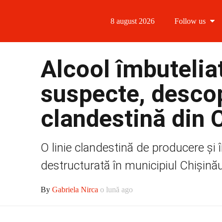
8 august 2026
Follow us
Follow us
Alcool îmbuteliat
Follow us 
suspecte, descop
Follow us 
clandestină din 
Follow us
O linie clandestină de producere și î
destructurată în municipiul Chișinău.
By
Gabriela Nirca
o lună ago