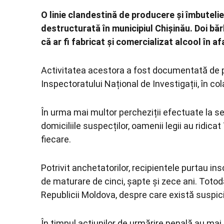
O linie clandestină de producere și îmbutelie
destructurată în municipiul Chișinău. Doi băr
că ar fi fabricat și comercializat alcool în af
Activitatea acestora a fost documentată de poli
Inspectoratului Național de Investigații, în c
În urma mai multor percheziții efectuate la s
domiciliile suspecților, oamenii legii au ridicat
fiecare.
Potrivit anchetatorilor, recipientele purtau in
de maturare de cinci, șapte și zece ani. Toto
Republicii Moldova, despre care există suspiciun
În timpul acțiunilor de urmărire penală au mai