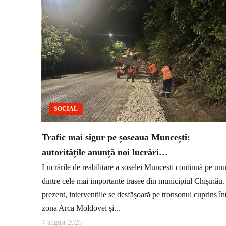
SOCIAL
Trafic mai sigur pe șoseaua Muncești:
autoritățile anunță noi lucrări…
Lucrările de reabilitare a șoselei Muncești continuă pe unu
dintre cele mai importante trasee din municipiul Chișinău.
prezent, intervențiile se desfășoară pe tronsonul cuprins în
zona Arca Moldovei și...
7 august 2026