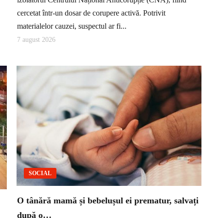
cercetat într-un dosar de corupere activă. Potrivit
materialelor cauzei, suspectul ar fi...
7 august 2026
SOCIAL
O tânără mamă și bebelușul ei prematur, salvați
după o…