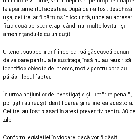
una dintre victime, s-ar fi deplasat pe timp de noapte
la apartamentul acesteia. După ce i-a fost deschisă
ușa, cei trei ar fi pătruns în locuință, unde au agresat
fizic două persoane, aplicând mai multe lovituri și
amenințându-le cu un cuțit.
Ulterior, suspecții ar fi încercat să găsească bunuri
de valoare pentru a le sustrage, însă nu au reușit să
identifice obiecte de interes, motiv pentru care au
părăsit locul faptei.
În urma acțiunilor de investigație și urmărire penală,
polițiștii au reușit identificarea și reținerea acestora.
Cei trei au fost plasați în arest preventiv pentru 30 de
zile.
Conform legislației în vigoare, dacă vor fi găsiți