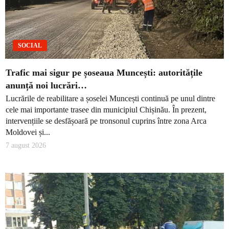
SOCIAL
Trafic mai sigur pe șoseaua Muncești: autoritățile
anunță noi lucrări…
Lucrările de reabilitare a șoselei Muncești continuă pe unul dintre
cele mai importante trasee din municipiul Chișinău. În prezent,
intervențiile se desfășoară pe tronsonul cuprins între zona Arca
Moldovei și...
7 august 2026