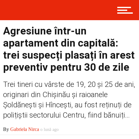
Contact
Agresiune într-un
apartament din capitală:
Prima
trei suspecți plasați în arest
preventiv pentru 30 de zile
Politică
Trei tineri cu vârste de 19, 20 și 25 de ani,
originari din Chișinău și raioanele
Externe
Șoldănești și Hîncești, au fost reținuți de
polițiștii sectorului Centru, fiind bănuiți...
Social
By
Gabriela Nirca
o lună ago