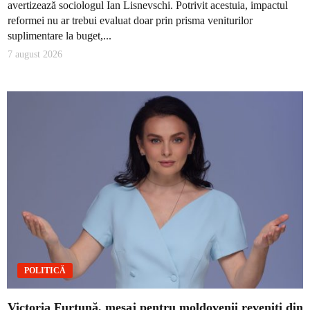
avertizează sociologul Ian Lisnevschi. Potrivit acestuia, impactul
reformei nu ar trebui evaluat doar prin prisma veniturilor
suplimentare la buget,...
7 august 2026
POLITICĂ
Victoria Furtună, mesaj pentru moldovenii reveniți din