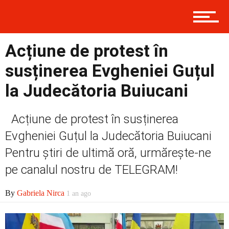
Contact
Acțiune de protest în
susținerea Evgheniei Guțul
Prima
la Judecătoria Buiucani
Acțiune de protest în susținerea
Politică
Evgheniei Guțul la Judecătoria Buiucani
Pentru știri de ultimă oră, urmărește-ne
pe canalul nostru de TELEGRAM!
Externe
By
Gabriela Nirca
1 an ago
Social