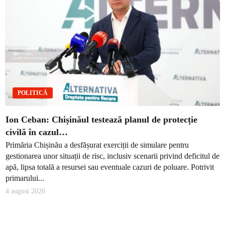
POLITICĂ
Ion Ceban: Chișinăul testează planul de protecție
civilă în cazul…
Primăria Chișinău a desfășurat exerciții de simulare pentru
gestionarea unor situații de risc, inclusiv scenarii privind deficitul de
apă, lipsa totală a resursei sau eventuale cazuri de poluare. Potrivit
primarului...
4 august 2026