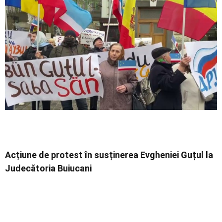
Economic
Contact
Acțiune de protest în susținerea Evgheniei Guțul la
Judecătoria Buiucani