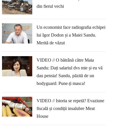
din fierul vechi
Un economist face radiografia echipei
lui Igor Dodon și a Maiei Sandu.
Merită de văzut
VIDEO // O bătrână către Maia
Sandu: Dați salariul dvs mie și eu vă
dau pensia! Sandu, păzită de un
bodyguard: Pune-ți masca!
VIDEO // Istoria se repetă? Evaziune
fiscală și condiții insalubre Meat
House