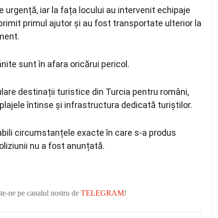
e urgență, iar la fața locului au intervenit echipaje
rimit primul ajutor și au fost transportate ulterior la
ament.
nite sunt în afara oricărui pericol.
are destinații turistice din Turcia pentru români,
plajele întinse și infrastructura dedicată turiștilor.
abili circumstanțele exacte în care s-a produs
oliziunii nu a fost anunțată.
ște-ne pe canalul nostru de
TELEGRAM
!