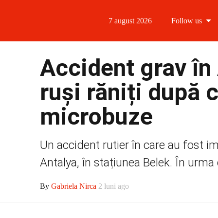
7 august 2026
Follow us
Follow us
Accident grav în 
Follow us 
ruși răniți după 
Follow us 
microbuze
Follow us
Un accident rutier în care au fost im
Antalya, în stațiunea Belek. În urma 
By
Gabriela Nirca
2 luni ago