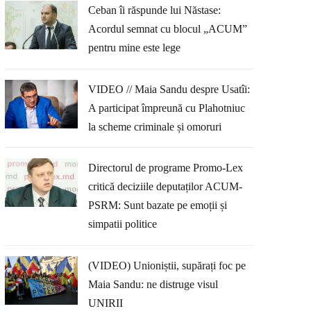
Ceban îi răspunde lui Năstase:
Acordul semnat cu blocul „ACUM”
pentru mine este lege
VIDEO // Maia Sandu despre Usatîi:
A participat împreună cu Plahotniuc
la scheme criminale și omoruri
Directorul de programe Promo-Lex
critică deciziile deputaților ACUM-
PSRM: Sunt bazate pe emoții și
simpatii politice
(VIDEO) Unioniștii, supărați foc pe
Maia Sandu: ne distruge visul
UNIRII