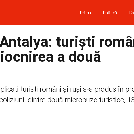
Prima
Politică
Ex
 on Facebook
Antalya: turiști româ
on Twitter
ciocnirea a două
on Instagram
 on Telegram
plicați turiști români și ruși s-a produs în pr
coliziunii dintre două microbuze turistice, 13.