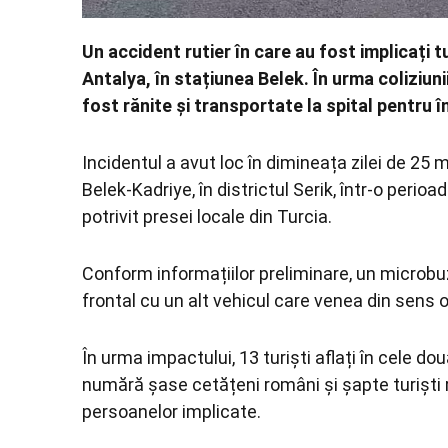
Un accident rutier în care au fost implicați t
Antalya
, în stațiunea
Belek
. În urma coliziu
fost rănite și transportate la spital pentru în
Incidentul a avut loc în dimineața zilei de 25 ma
Belek-Kadriye, în districtul Serik, într-o perioad
potrivit presei locale din Turcia.
Conform informațiilor preliminare, un microbuz
frontal cu un alt vehicul care venea din sens 
În urma impactului, 13 turiști aflați în cele do
numără șase cetățeni români și șapte turiști ru
persoanelor implicate.