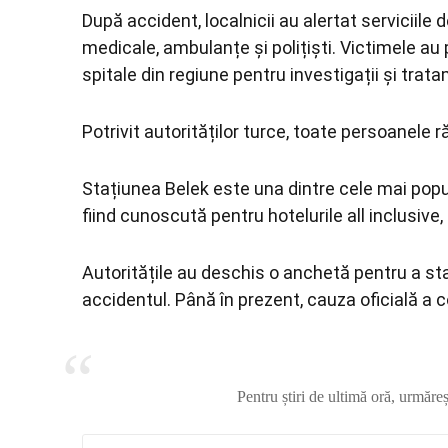
După accident, localnicii au alertat serviciile d
medicale, ambulanțe și polițiști. Victimele au p
spitale din regiune pentru investigații și trat
Potrivit autorităților turce, toate persoanele ră
Stațiunea
Belek
este una dintre cele mai popul
fiind cunoscută pentru hotelurile all inclusive, 
Autoritățile au deschis o anchetă pentru a st
accidentul. Până în prezent, cauza oficială a c
Pentru știri de ultimă oră, urmăre