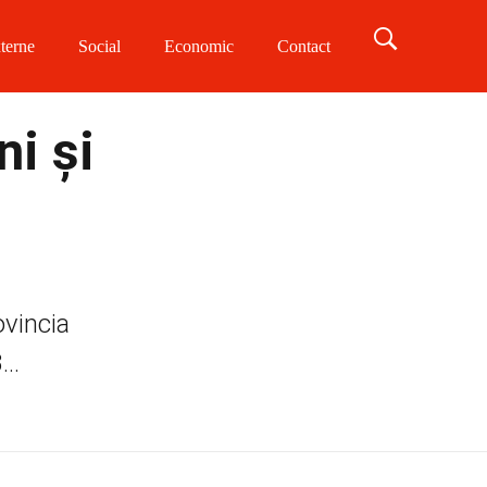
terne
Social
Economic
Contact
ni și
ovincia
..