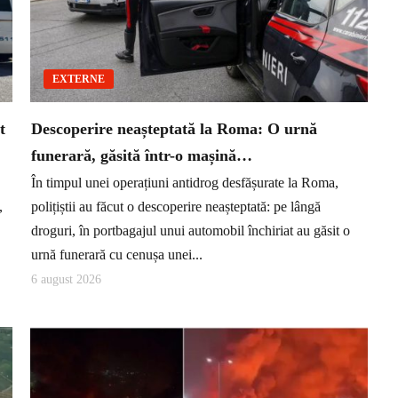
EXTERNE
t
Descoperire neașteptată la Roma: O urnă
funerară, găsită într-o mașină…
În timpul unei operațiuni antidrog desfășurate la Roma,
,
polițiștii au făcut o descoperire neașteptată: pe lângă
droguri, în portbagajul unui automobil închiriat au găsit o
urnă funerară cu cenușa unei...
6 august 2026