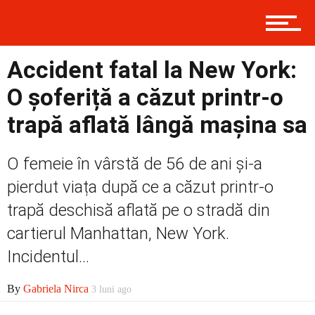
Contact
Accident fatal la New York:
Prima
O șoferiță a căzut printr-o
trapă aflată lângă mașina sa
Politică
O femeie în vârstă de 56 de ani și-a
pierdut viața după ce a căzut printr-o
Externe
trapă deschisă aflată pe o stradă din
cartierul Manhattan, New York.
Incidentul...
Social
By
Gabriela Nirca
3 luni ago