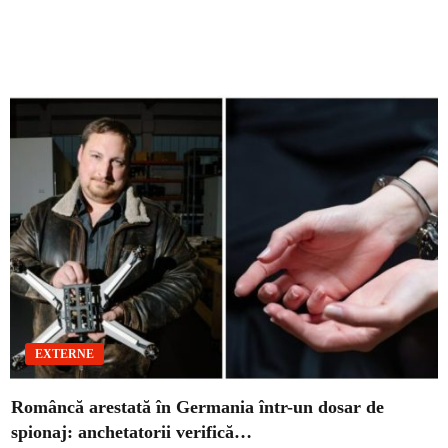
EXTERNE
Româncă arestată în Germania într-un dosar de
spionaj: anchetatorii verifică…