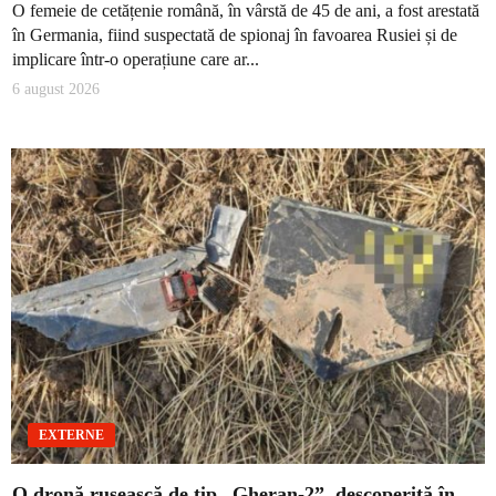
O femeie de cetățenie română, în vârstă de 45 de ani, a fost arestată
în Germania, fiind suspectată de spionaj în favoarea Rusiei și de
implicare într-o operațiune care ar...
6 august 2026
EXTERNE
O dronă rusească de tip „Gheran-2”, descoperită în