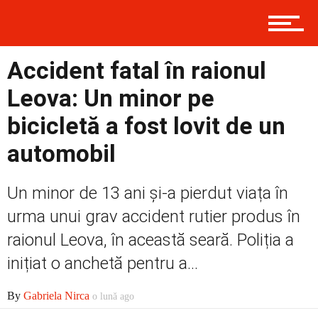
Contact
Accident fatal în raionul
Leova: Un minor pe
Prima
bicicletă a fost lovit de un
automobil
Politică
Un minor de 13 ani și-a pierdut viața în
urma unui grav accident rutier produs în
Externe
raionul Leova, în această seară. Poliția a
inițiat o anchetă pentru a...
Social
By
Gabriela Nirca
o lună ago