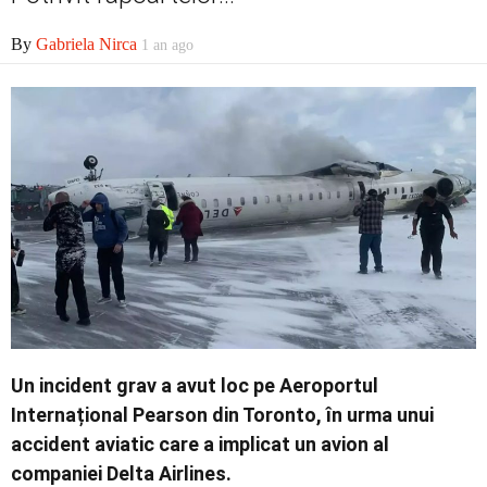
Economic
By
Gabriela Nirca
1 an ago
Contact
Un incident grav a avut loc pe Aeroportul
Internațional Pearson din Toronto, în urma unui
accident aviatic care a implicat un avion al
companiei Delta Airlines.