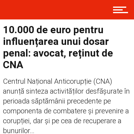
Contact
10.000 de euro pentru
Prima
influențarea unui dosar
penal: avocat, reținut de
Politică
CNA
Centrul Național Anticorupție (CNA)
Externe
anunță sinteza activităților desfășurate în
perioada săptămânii precedente pe
componenta de combatere și prevenire a
Social
corupției, dar și pe cea de recuperare a
bunurilor...