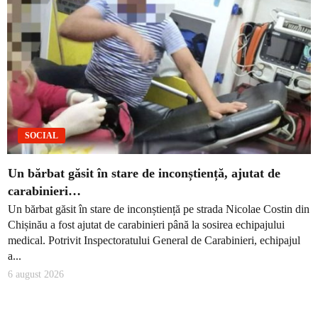
SOCIAL
Un bărbat găsit în stare de inconștiență, ajutat de
carabinieri…
Un bărbat găsit în stare de inconștiență pe strada Nicolae Costin din
Chișinău a fost ajutat de carabinieri până la sosirea echipajului
medical. Potrivit Inspectoratului General de Carabinieri, echipajul
a...
6 august 2026