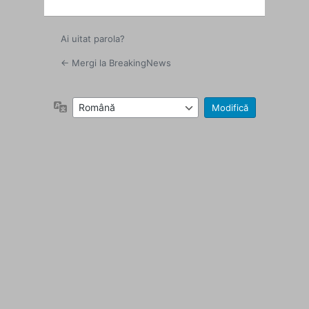
Ai uitat parola?
← Mergi la BreakingNews
Limbă