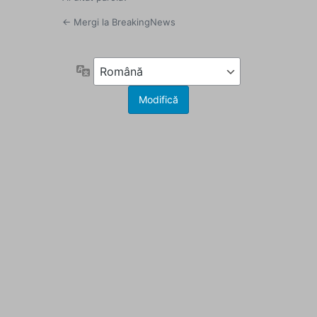
← Mergi la BreakingNews
Limbă