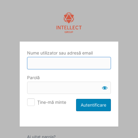
Autentificare
Nume utilizator sau adresă email
Parolă
Ține-mă minte
Ai uitat parola?