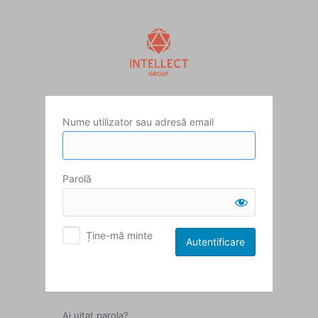
Autentificare
Nume utilizator sau adresă email
Parolă
Ține-mă minte
Ai uitat parola?