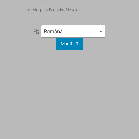
← Mergi la BreakingNews
Limbă