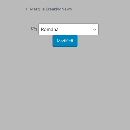
← Mergi la BreakingNews
Limbă