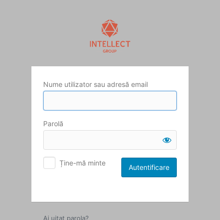
Autentificare
Nume utilizator sau adresă email
Parolă
Ține-mă minte
Ai uitat parola?