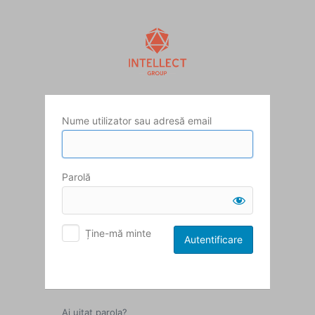
Autentificare
Nume utilizator sau adresă email
Parolă
Ține-mă minte
Ai uitat parola?