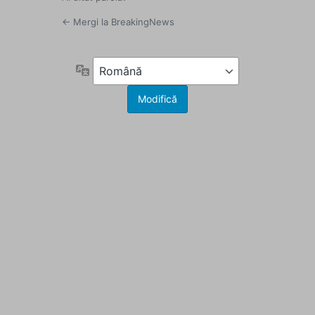
← Mergi la BreakingNews
Limbă